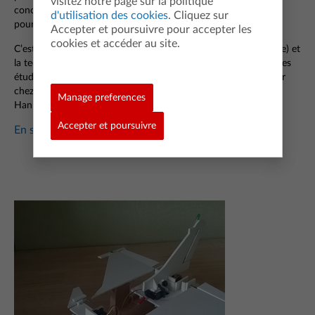
visitez notre page sur la politique
concevoir un projet de gestion durable des déchets, comptant
d'utilisation des cookies
. Cliquez sur
pour leurs examens.
Accepter et poursuivre pour accepter les
cookies et accéder au site.
C’est dans l’urgence et aidés par la méthodologie SCRUM (agile) et
la technologie TI -Nspire™ CX programmable en Python que ces
étudiants ont relevé ce défi. « Nous devions les forcer à rentrer
chez eux à la fin de la journée, s’amuse la chef d’établissement
Manage preferences
Hanneke Doodeman, c’est dire leur enthousiasme ! ».
Accepter et poursuivre
En savoir plus