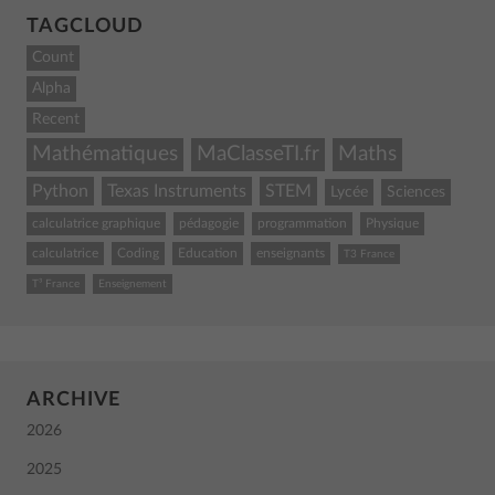
TAGCLOUD
Count
Alpha
Recent
Mathématiques
MaClasseTI.fr
Maths
Python
Texas Instruments
STEM
Lycée
Sciences
calculatrice graphique
pédagogie
programmation
Physique
calculatrice
Coding
Education
enseignants
T3 France
T³ France
Enseignement
ARCHIVE
2026
2025