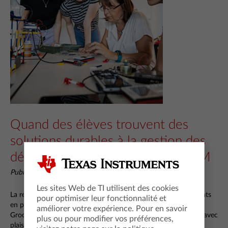
Quand des élèves trouvent des
solutions durables à la gestion des
déchets : zoom sur un projet STEM
Publié 23 October 2020 par Sónia Reis
Les sites Web de TI utilisent des cookies
La rentrée s’est faite sur les chapeaux de roue pour les étudiants
pour optimiser leur fonctionnalité et
en physique du lycée Martinus dans la ville néerlandaise de
améliorer votre expérience. Pour en savoir
Grootebroek. Après plusieurs mois de confinement, ils ont pu avec
plus ou pour modifier vos préférences,
plaisir travailler en équipe durant 4 intenses semaines pour