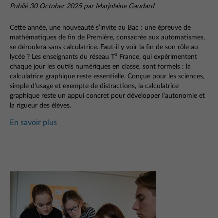
Publié 30 October 2025 par Marjolaine Gaudard
Cette année, une nouveauté
s’
invite au Bac : une épreuve de
mathématiques de fin de Premi
è
re, consacrée aux automatismes,
se déroulera sans calculatrice. Faut-il y voir la fin de son r
ô
le au
lycée ? Les enseignants du réseau T
³
France, qui expérimentent
chaque jour les outils numériques en classe, sont formels : la
calculatrice graphique reste essentielle. Con
ç
ue pour les sciences,
simple d
’
usage et exempte de distractions, la calculatrice
graphique reste un appui concret pour développer l
’
autonomie et
la rigueur des é
l
è
ves.
En savoir plus