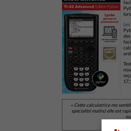
fac
Pyt
lor
Les
Pyt
des
faci
cal
ord
Tes
nou
reç
17,
« Cette calculatrice me sembl
spécialité maths) elle est rap
ma