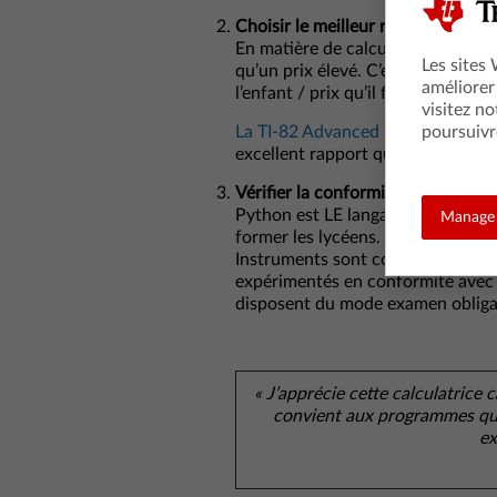
Choisir le meilleur rapport fonctio
En matière de calculatrice graphiqu
Les sites
qu’un prix élevé. C’est un excelle
améliorer
l’enfant / prix qu’il faut recherche
visitez no
poursuivr
La TI-82 Advanced Edition Pytho
excellent rapport qualité/prix au 
Vérifier la conformité aux progr
Python est LE langage de progra
Manage 
former les lycéens. Les calculatri
Instruments sont conçues avec d
expérimentés en conformité avec
disposent du mode examen obliga
« J’apprécie cette calculatrice c
convient aux programmes que 
ex