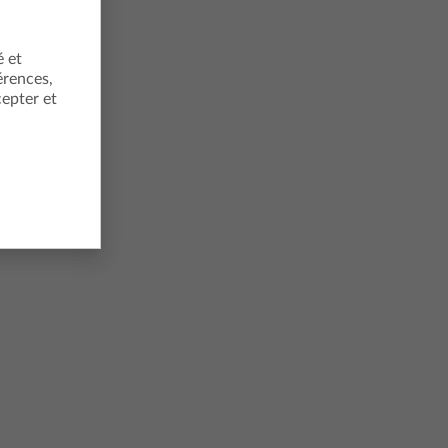
é et
érences,
cepter et