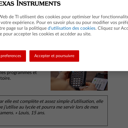
nnalités / prix
e, viser le prix le plus bas n’est pas plus une option
 Web de TI utilisent des cookies pour optimiser leur fonctionnalit
nt rapport fonctions / adaptation aux besoins de
 votre expérience. Pour en savoir plus ou pour modifier vos préf
r.
tre page sur la politique
d'utilisation des cookies
. Cliquez sur Ac
e pour accepter les cookies et accéder au site.
n
a notamment obtenu une note de 4.28/5 pour son
label Approuvé par les Familles.
ammes et exigences des examens
mmation choisi pour
preferences
Accepter et poursuivre
ces graphiques Texas
es enseignants
 les programmes et
toire.
ar elle est complète et assez simple d’utilisation, elle
j’utilise au lycée et pourra me servir lors de mes
amens. » Louis, 15 ans.