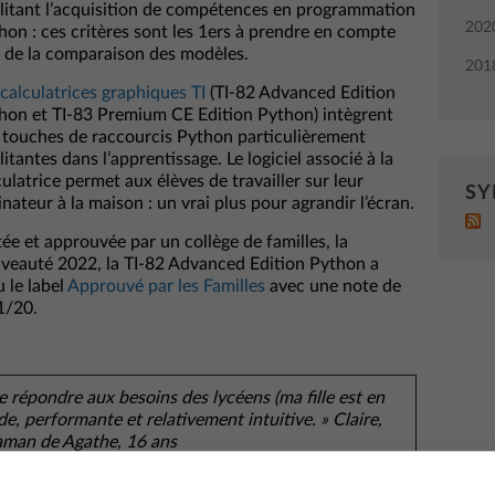
ilitant l’acquisition de compétences en programmation
202
hon : ces critères sont les 1ers à prendre en compte
s de la comparaison des modèles.
201
 calculatrices graphiques TI
(TI-82 Advanced Edition
hon et TI-83 Premium CE Edition Python) intègrent
 touches de raccourcis Python particulièrement
litantes dans l’apprentissage. Le logiciel associé à la
culatrice permet aux élèves de travailler sur leur
SY
inateur à la maison : un vrai plus pour agrandir l’écran.
tée et approuvée par un collège de familles, la
veauté 2022, la TI-82 Advanced Edition Python a
u le label
Approuvé par les Familles
avec une note de
1/20.
e répondre aux besoins des lycéens (ma fille est en
ide, performante et relativement intuitive. » Claire,
man de Agathe, 16 ans