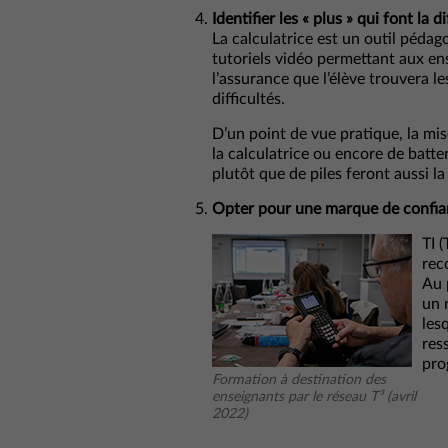
Identifier les « plus » qui font la d
La calculatrice est un outil pédag
tutoriels vidéo permettant aux e
l’assurance que l’élève trouvera l
difficultés.
D’un point de vue pratique, la mis
la calculatrice ou encore de batt
plutôt que de piles feront aussi la
Opter pour une marque de confi
TI 
rec
Au p
un 
les
res
pro
Formation à destination des
enseignants par le réseau T³ (avril
2022)