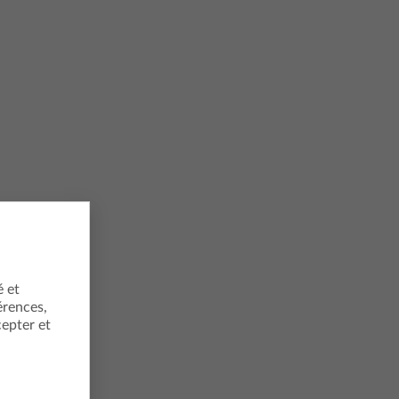
é et
érences,
cepter et