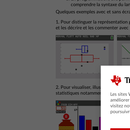
comprendre la syntaxe du lan
Quelques exemples avec et sans écra
1. Pour distinguer la représentation
et les décrire et les commenter avec l
2. Pour visualiser, illustrer et mieu
statistiques notamment en probabilit
Les sites
améliorer
visitez no
poursuivr