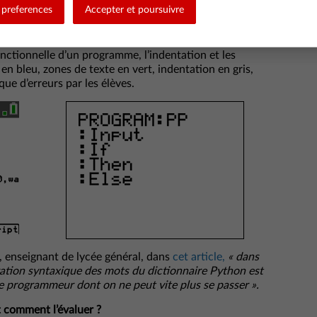
preferences
Accepter et poursuivre
fonctionnelle d’un programme, l’indentation et les
 en bleu, zones de texte en vert, indentation en gris,
que d’erreurs par les élèves.
enseignant de lycée général, dans
cet article,
«
dans
oration syntaxique des mots du dictionnaire Python est
 programmeur dont on ne peut vite plus se passer ».
t comment l’évaluer ?