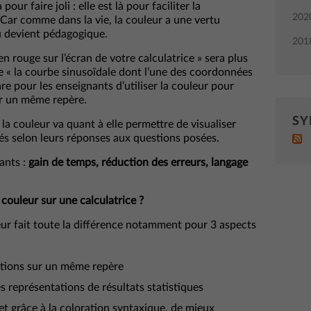
pour faire joli : elle est là pour faciliter la
202
ar comme dans la vie, la couleur a une vertu
rtu devient pédagogique.
201
n rouge sur l’écran de votre calculatrice » sera plus
e « la courbe sinusoïdale dont l’une des coordonnées
rare pour les enseignants d’utiliser la couleur pour
ur un même repère.
SY
la couleur va quant à elle permettre de visualiser
és selon leurs réponses aux questions posées.
nants :
gain de temps, réduction des erreurs, langage
ouleur sur une calculatrice ?
uleur fait toute la différence notamment pour 3 aspects
onctions sur un même repère
 représentations de résultats statistiques
t grâce à la coloration syntaxique, de mieux