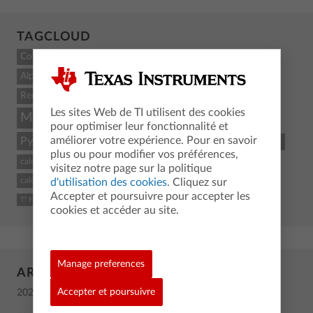
TAGCLOUD
Count
Alpha
Recent
Les sites Web de TI utilisent des cookies
Mathématiques
MaClasseTI.fr
Maths
pour optimiser leur fonctionnalité et
améliorer votre expérience. Pour en savoir
Python
Texas Instruments
STEM
Lycée
Sciences
plus ou pour modifier vos préférences,
calculatrice graphique
pédagogie
programmation
Physique
visitez notre page sur la politique
calculatrice
Coding
Education
enseignants
d'utilisation des cookies
. Cliquez sur
T3 France
Accepter et poursuivre pour accepter les
T³ France
Enseignement
cookies et accéder au site.
Manage preferences
ARCHIVE
Accepter et poursuivre
2026