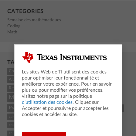
CATEGORIES
Semaine des mathématiques
Coding
Math
TAGCLOUD
Count
Les sites Web de TI utilisent des cookies
pour optimiser leur fonctionnalité et
Alpha
améliorer votre expérience. Pour en savoir
Recent
plus ou pour modifier vos préférences,
visitez notre page sur la politique
Mathématiques
MaClasseTI.fr
Maths
d'utilisation des cookies
. Cliquez sur
Python
Texas Instruments
STEM
Lycée
Sciences
Accepter et poursuivre pour accepter les
cookies et accéder au site.
calculatrice graphique
pédagogie
programmation
Physique
calculatrice
Coding
Education
enseignants
T3 France
T³ France
Enseignement