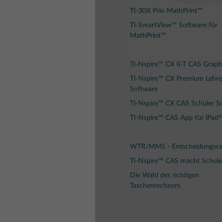
TI-30X Prio MathPrint™
TI-SmartView™ Software für
MathPrint™
TI-Nspire™ CX II-T CAS Graph
TI-Nspire™ CX Premium Lehre
Software
TI-Nspire™ CX CAS Schüler S
®
TI-Nspire™ CAS App für iPad
WTR/MMS - Entscheidungsra
TI-Nspire™ CAS macht Schule
Die Wahl des richtigen
Taschenrechners