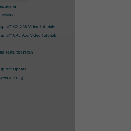
gsquellen
denservice
spire™ CX CAS Video-Tutorials
spire™ CAS App Video Tutorials
ig gestellte Fragen
Nspire™ Update
nzverwaltung