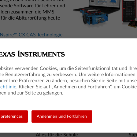
sende Software für Lehrer und
bilden zusammen die MMS
 für die Abiturprüfung heute
-Nspire™ CX CAS Technologie
 CAS Handheld
Alle TI-Nspire™ Produkte im
Software & App für iPad®
 & Programmieren mit
Technologie
bsites verwenden Cookies, um die Seitenfunktionalität und Ihre
he Benutzererfahrung zu verbessern. Um weitere Informationen
oder Ihre Präferenzen zu ändern, besuchen Sie die Seite mit unse
chtlinie
. Klicken Sie auf „Annehmen und Fortfahren“, um Cookie
n und zur Seite zu gelangen.
gle LLC
das in den USA und anderen Ländern eingetragen ist.
preferences
Annehmen und Fortfahren
Alles für die Schule
Sup