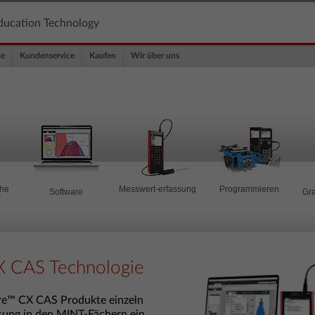
ducation Technology
le
Kundenservice
Kaufen
Wir über uns
che
Messwert-erfassung
Programmieren
Software
Gra
r
X CAS Technologie
ire™ CX CAS Produkte einzeln
ösung in den MINT-Fächern ein.