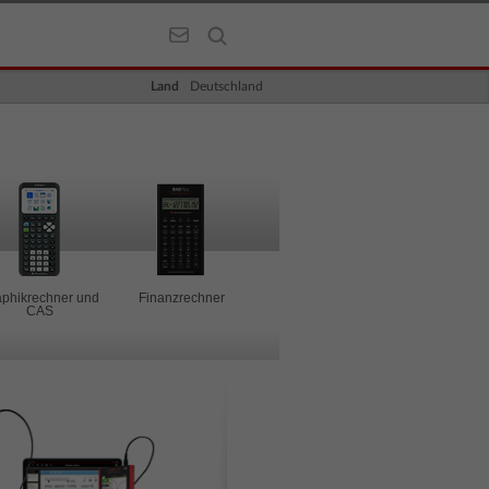
Land
Deutschland
phikrechner und
Finanzrechner
CAS
Wissens
Die Schulrec
Vor-/Grundsc