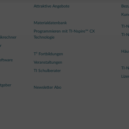
Attraktive Angebote
Bezu
Kun
Materialdatenbank
TI-N
Programmieren mit TI-Nspire™ CX
TI-N
ikrechner
Technologie
r
Häuf
T³ Fortbildungen
oftware
Veranstaltungen
TI-
TI Schulberater
Lize
tgeber
Newsletter Abo