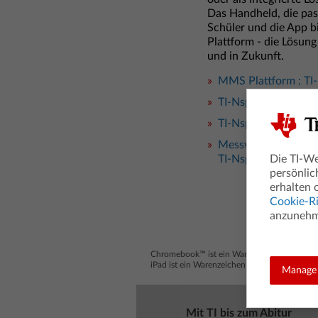
Das Handheld, die pas
Schüler und die App 
Plattform - die Lösung
und in Zukunft.
MMS Plattform : TI
TI-Nspire™ CX II-T
TI-Nspire™ CX CAS 
Messwerterfassung
TI-Nspire™ CX CAS 
Die TI-We
persönlic
erhalten 
Cookie-Ri
anzunehme
Chromebook™ ist ein Warenzeichen von Goo
iPad ist ein Warenzeichen von Apple , Inc., 
Manage 
Mit TI bis zum Abitur