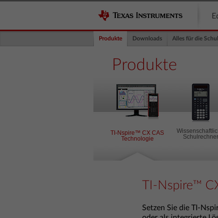
E
Produkte
Downloads
Alles für die Schu
Produkte
Wissenschaftli
TI-Nspire™ CX CAS
Schulrechne
Technologie
TI-Nspire™ C
Setzen Sie die TI-Nsp
oder als integrierte L