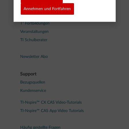
Programmieren mit TI-Nspire™ CX Technologie
Annehmen und Fortfahren
T³ Fortbildungen
Veranstaltungen
TI Schulberater
Newsletter Abo
Support
Bezugsquellen
Kundenservice
TI-Nspire™ CX CAS Video-Tutorials
TI-Nspire™ CAS App Video Tutorials
Häufig gestellte Fragen