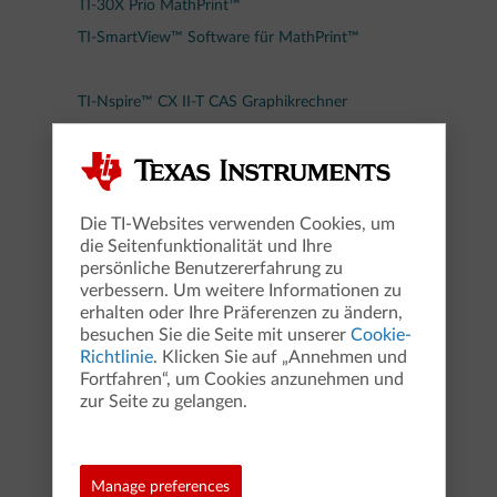
TI-30X Prio MathPrint™
TI-SmartView™ Software für MathPrint™
TI-Nspire™ CX II-T CAS Graphikrechner
TI-Nspire™ CX Premium Lehrer Software
TI-Nspire™ CX CAS Schüler Software
®
TI-Nspire™ CAS App für iPad
Die TI-Websites verwenden Cookies, um
die Seitenfunktionalität und Ihre
WTR/MMS - Entscheidungsratgeber
persönliche Benutzererfahrung zu
verbessern. Um weitere Informationen zu
TI-Nspire™ CAS macht Schule
erhalten oder Ihre Präferenzen zu ändern,
Die Wahl des richtigen Taschenrechners
besuchen Sie die Seite mit unserer
Cookie-
Richtlinie
. Klicken Sie auf „Annehmen und
Fortfahren“, um Cookies anzunehmen und
Alles für die Schule
zur Seite zu gelangen.
Attraktive Angebote
Manage preferences
Materialdatenbank