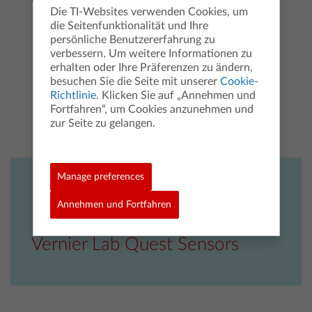
vor der ersten Verwendung
Die TI-Websites verwenden Cookies, um
Laden Sie die Update-Software für den TI Bluetooth®
die Seitenfunktionalität und Ihre
Adapter herunter und installieren Sie sie auf Ihrem
persönliche Benutzererfahrung zu
PC.*
verbessern. Um weitere Informationen zu
Software herunterladen
erhalten oder Ihre Präferenzen zu ändern,
Laden Sie die TI Bluetooth® Sketch-Datei auf Ihren
besuchen Sie die Seite mit unserer
Cookie-
PC herunter.
Richtlinie
. Klicken Sie auf „Annehmen und
Datei herunterladen
Suchen Sie mit Hilfe der Update-Software die Sketch-
Fortfahren“, um Cookies anzunehmen und
Datei auf Ihrem PC und führen Sie sie aus. Ihr TI
zur Seite zu gelangen.
Bluetooth® Adapter wird automatisch aktualisiert.
Manage preferences
Annehmen und Fortfahren
Vernier Lab Quest Sensors