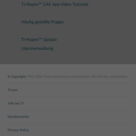
TI-Nspire™ CAS App Video Tutorials
Häufig gestellte Fragen
TI-Nspire™ Update
Lizenzverwaltung
© Copyright
1995-2026 Texas Instruments Incorporated. Alle Rechte vorbehalten.
TI.com
Jobs bei TI
Handelsmarke
Privacy Policy