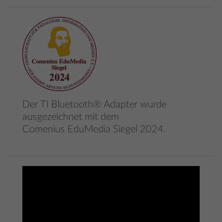
Der TI Bluetooth® Adapter wurde
ausgezeichnet mit dem
Comenius EduMedia Siegel 2024.