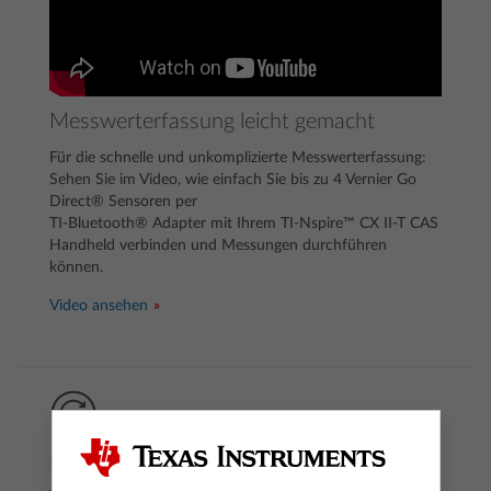
Messwerterfassung leicht gemacht
Für die schnelle und unkomplizierte Messwerterfassung:
Sehen Sie im Video, wie einfach Sie bis zu 4 Vernier Go
Direct® Sensoren per
TI-Bluetooth® Adapter mit Ihrem TI-Nspire™ CX II-T CAS
Handheld verbinden und Messungen durchführen
können.
Video ansehen
Updaten Sie Ihren TI Bluetooth® Adapter