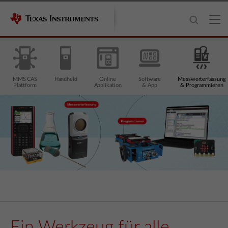
MMS CAS
Handheld
Online
Software
Messwerterfassung
Plattform
Applikation
& App
& Programmieren
Ein Werkzeug für alle