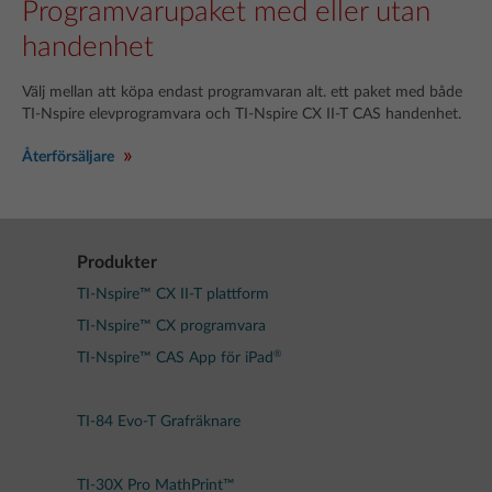
Programvarupaket med eller utan
handenhet
Välj mellan att köpa endast programvaran alt. ett paket med både
TI-Nspire elevprogramvara och TI-Nspire CX II-T CAS handenhet.
Återförsäljare
Produkter
TI-Nspire™ CX II-T plattform
TI-Nspire™ CX programvara
®
TI-Nspire™ CAS App för iPad
TI-84 Evo-T Grafräknare
TI-30X Pro MathPrint™