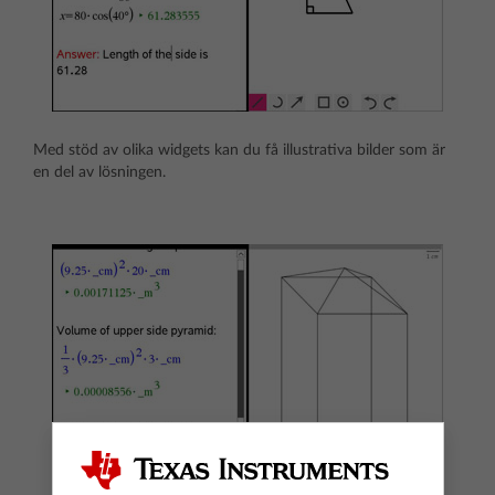
Med stöd av olika widgets kan du få illustrativa bilder som är
en del av lösningen.