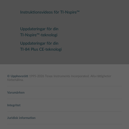
Instruktionsvideos för TI-Nspire™
Uppdateringar för din
TI-Nspire™-teknologi
Uppdateringar för din
TI-84 Plus CE-teknologi
© Upphovsrätt
1995-2026 Texas Instruments Incorporated. Alla rättigheter
förbehållna.
Varumärken
Integritet
Juridisk information