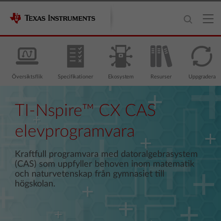
Översiktsflik
Specifikationer
Ekosystem
Resurser
Uppgradera
TI-Nspire™ CX CAS
elevprogramvara
Kraftfull programvara med datoralgebrasystem
(CAS) som uppfyller behoven inom matematik
och naturvetenskap från gymnasiet till
högskolan.