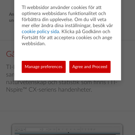
TI webbsidor använder cookies för att
optimera webbsidans funktionalitet och
Användningen av enhetsomvandlare hjälper eleverna att
förbättra din upplevelse. Om du vill veta
undvika misstag i beräkningarna.
mer eller ändra dina inställningar, besök vår
cookie policy sida
. Klicka på Godkänn och
Fortsätt för att acceptera cookies och ange
webbsidan.
Gå längre än att rita grafer
TI-Nspire™ CX elevprogramvara innehåller
Manage preferences
Agree and Proceed
samma applikationer för matematik,
naturvetenskap och statistik som finns i TI-
Nspire™ CX-seriens handenheter.