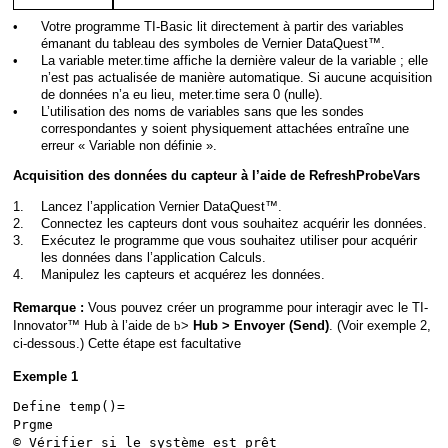
•
Votre programme TI-Basic lit directement à partir des variables
émanant du tableau des symboles de Vernier DataQuest™.
•
La variable meter.time affiche la dernière valeur de la variable ; elle
n’est pas actualisée de manière automatique. Si aucune acquisition
de données n’a eu lieu, meter.time sera 0 (nulle).
•
L’utilisation des noms de variables sans que les sondes
correspondantes y soient physiquement attachées entraîne une
erreur « Variable non définie ».
Acquisition des données du capteur à l’aide de RefreshProbeVars
1.
Lancez l’application Vernier DataQuest™.
2.
Connectez les capteurs dont vous souhaitez acquérir les données.
3.
Exécutez le programme que vous souhaitez utiliser pour acquérir
les données dans l’application Calculs.
4.
Manipulez les capteurs et acquérez les données.
Vous pouvez créer un programme pour interagir avec le TI-
Remarque :
Innovator™ Hub à l’aide de
b
>
. (Voir exemple 2,
Hub > Envoyer (Send​)
ci-dessous.) Cette étape est facultative
Exemple 1
Define temp()=
Prgme
© Vérifier si le système est prêt