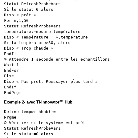
Statut RefreshProbeVars
Si le statut=0 alors
Disp « prêt »
For n,1,50
Statut RefreshProbeVars
température:=mesure.température
Disp « Température : »,température
Si la température>30, alors
Disp « Trop chaude »
EndIf
© Attendre 1 seconde entre les échantillons
Wait 1
EndFor
Else
Disp « Pas prêt. Réessayer plus tard »
EndIf
EndPrgm
Exemple 2- avec TI-Innovator™ Hub
Define tempwithhub()=
Prgme
© Vérifier si le système est prêt
Statut RefreshProbeVars
Si le statut=0 alors