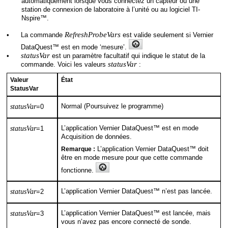
automatiquement lorsque vous connectez un capteur ou une
station de connexion de laboratoire à l’unité ou au logiciel TI-
Nspire™.
RefreshProbeVars
•
La commande
est valide seulement si Vernier
DataQuest™ est en mode ‘mesure’.
statusVar
•
est un paramètre facultatif qui indique le statut de la
statusVar
commande. Voici les valeurs
:
Valeur
État
StatusVar
statusVar
Normal (Poursuivez le programme)
=0
statusVar
L’application Vernier DataQuest™ est en mode
=1
Acquisition de données.
Remarque :
L’application Vernier DataQuest™ doit
être en mode mesure pour que cette commande
fonctionne.
statusVar
L’application Vernier DataQuest™ n’est pas lancée.
=2
statusVar
L’application Vernier DataQuest™ est lancée, mais
=3
vous n’avez pas encore connecté de sonde.