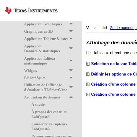
Application Calculs
Utilisation des variables
Application Géométrie
Application Graphiques
Vous êtes ici :
Guide numérique
Graphiques en 3D
Application Tableur & listes
Affichage des donnée
Application
Données & statistiques
Les tableaux offrent une autr
Application Éditeur
mathématique
Sélection de la vue Tab
Widgets
Définir les options de 
Bibliothèques
Création d’une colonne
Utilisation de l'affichage
d'émulateur TI-SmartView
Création d’une colonne 
Acquisition de données
À savoir
À propos des capteurs
LabQuest®
Connecter les capteurs
LabQuest®
Paramétrage d’un capteur