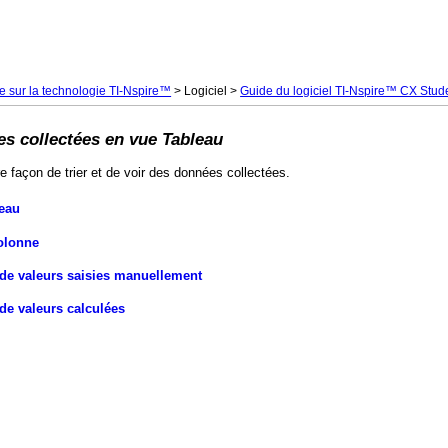
Passer au contenu principal
 sur la technologie TI-Nspire™
>
Logiciel
>
Guide du logiciel TI-Nspire™ CX Stud
s collectées en vue Tableau
e façon de trier et de voir des données collectées.
leau
Colonne
 de valeurs saisies manuellement
de valeurs calculées