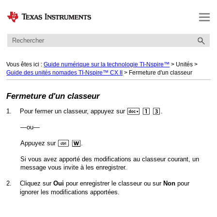
Passer au contenu principal
Vous êtes ici :
Guide numérique sur la technologie TI-Nspire™
>
Unités
>
Guide des unités nomades TI-Nspire™ CX II
>
Fermeture d'un classeur
Fermeture d'un classeur
~
1
3
1.
Pour fermer un classeur, appuyez sur
.
—ou—
/
W
Appuyez sur
.
Si vous avez apporté des modifications au classeur courant, un
message vous invite à les enregistrer.
2.
Cliquez sur
pour enregistrer le classeur ou sur
pour
Oui
Non
ignorer les modifications apportées.