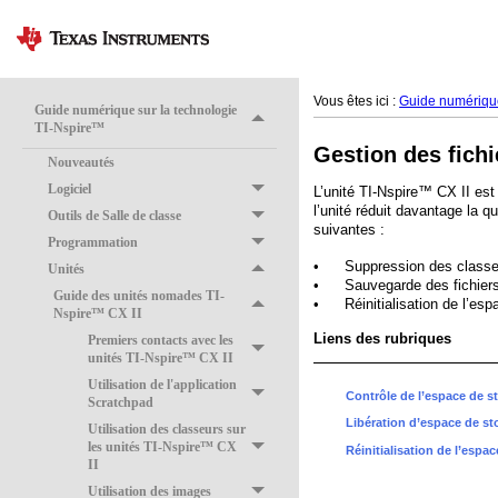
Vous êtes ici :
Guide numérique
Guide numérique sur la technologie
TI-Nspire™
Gestion des fichi
Nouveautés
Logiciel
L’unité TI-Nspire™ CX II est
l’unité réduit davantage la 
Outils de Salle de classe
suivantes :
Programmation
•
Suppression des classeu
Unités
•
Sauvegarde des fichiers 
Guide des unités nomades TI-
•
Réinitialisation de l’e
Nspire™ CX II
Liens des rubriques
Premiers contacts avec les
unités TI-Nspire™ CX II
Utilisation de l'application
Contrôle de l’espace de s
Scratchpad
Libération d’espace de s
Utilisation des classeurs sur
les unités TI-Nspire™ CX
Réinitialisation de l’espa
II
Utilisation des images