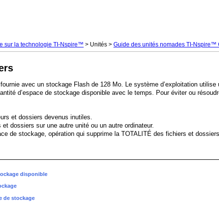
Passer au contenu principal
 sur la technologie TI-Nspire™
>
Unités
>
Guide des unités nomades TI-Nspire™ 
ers
 fournie avec un stockage Flash de 128 Mo. Le système d’exploitation utilis
quantité d’espace de stockage disponible avec le temps. Pour éviter ou résoudr
rs et dossiers devenus inutiles.
et dossiers sur une autre unité ou un autre ordinateur.
space de stockage, opération qui supprime la TOTALITÉ des fichiers et dossiers
tockage disponible
tockage
ce de stockage