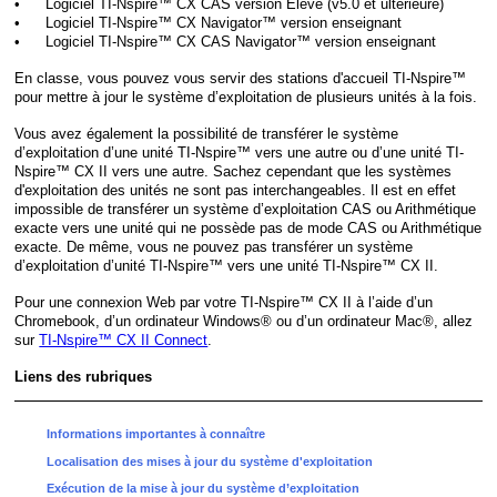
•
Logiciel TI-Nspire™ CX CAS version Élève (v5.0 et ultérieure)
•
Logiciel TI-Nspire™ CX Navigator™ version enseignant
•
Logiciel TI-Nspire™ CX CAS Navigator™ version enseignant
En classe, vous pouvez vous servir des stations d'accueil TI-Nspire™
pour mettre à jour le système d’exploitation de plusieurs unités à la fois.
Vous avez également la possibilité de transférer le système
d’exploitation d’une unité TI-Nspire™ vers une autre ou d’une unité TI-
Nspire™ CX II vers une autre. Sachez cependant que les systèmes
d'exploitation des unités ne sont pas interchangeables. Il est en effet
impossible de transférer un système d’exploitation CAS ou Arithmétique
exacte vers une unité qui ne possède pas de mode CAS ou Arithmétique
exacte. De même, vous ne pouvez pas transférer un système
d’exploitation d’unité TI-Nspire™ vers une unité TI-Nspire™ CX II.
Pour une connexion Web par votre TI-Nspire™ CX II à l’aide d’un
Chromebook, d’un ordinateur Windows® ou d’un ordinateur Mac®, allez
sur
TI-Nspire™ CX II Connect
.
Liens des rubriques
Informations importantes à connaître
Localisation des mises à jour du système d'exploitation
Exécution de la mise à jour du système d’exploitation