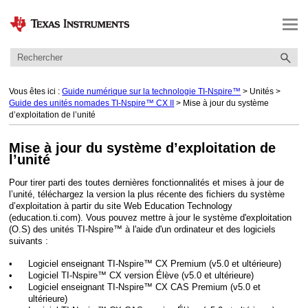
Passer au contenu principal
Vous êtes ici :
Guide numérique sur la technologie TI-Nspire™
>
Unités
>
Guide des unités nomades TI-Nspire™ CX II
>
Mise à jour du système
d’exploitation de l’unité
Mise à jour du système d’exploitation de
l’unité
Pour tirer parti des toutes dernières fonctionnalités et mises à jour de
l’unité,
téléchargez la version la plus récente des fichiers du système
d’exploitation à partir du site Web Education Technology
(education.ti.com). Vous pouvez mettre à jour le système d'exploitation
(O.S) des unités TI-Nspire™ à l'aide d'un ordinateur et des logiciels
suivants :
•
Logiciel enseignant TI-Nspire™ CX Premium (v5.0 et ultérieure)
•
Logiciel TI-Nspire™ CX version Élève (v5.0 et ultérieure)
•
Logiciel enseignant TI-Nspire™ CX CAS Premium (v5.0 et
ultérieure)