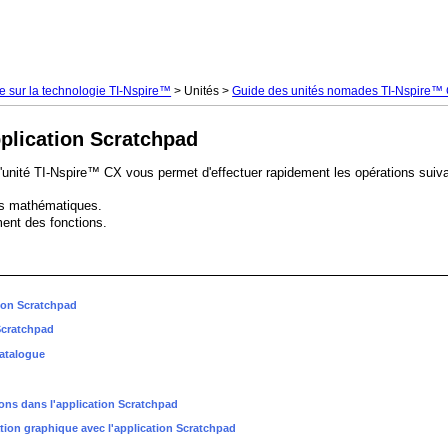
Passer au contenu principal
 sur la technologie TI-Nspire™
>
Unités
>
Guide des unités nomades TI-Nspire™ 
application Scratchpad
l'unité TI-Nspire™ CX vous permet d'effectuer rapidement les opérations suiv
ns mathématiques.
ent des fonctions.
tion Scratchpad
 Scratchpad
Catalogue
ons dans l'application Scratchpad
tion graphique avec l'application Scratchpad