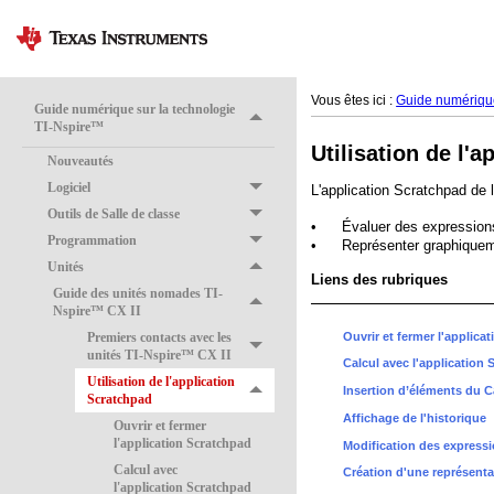
Vous êtes ici :
Guide numérique
Guide numérique sur la technologie
TI-Nspire™
Utilisation de l'
Nouveautés
Logiciel
L'application Scratchpad de 
Outils de Salle de classe
•
Évaluer des expressio
Programmation
•
Représenter graphiquem
Unités
Liens des rubriques
Guide des unités nomades TI-
Nspire™ CX II
Ouvrir et fermer l'applica
Premiers contacts avec les
unités TI-Nspire™ CX II
Calcul avec l'application
Utilisation de l'application
Insertion d’éléments du 
Scratchpad
Affichage de l'historique
Ouvrir et fermer
l'application Scratchpad
Modification des expressi
Calcul avec
Création d'une représenta
l'application Scratchpad