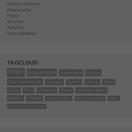
Ensino à distância
Programação
Python
Recursos
Robótica
Sustentabilidade
TAGCLOUD
STEM
programação
matemática
Python
Texas Instruments
tecnologia
Química
Ciências
alunos
Ensino
Física
professores
projeto
calculadora gráfica
Robótica
distância
Ensino Secundário
soluções sustentáveis
Código
pensamento computacional