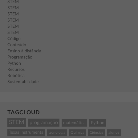
STEM
STEM
STEM
STEM
STEM
STEM
Código
Conteúdo
Ensino à distância
Programação
Python
Recursos
Robótica
Sustentabilidade
TAGCLOUD
STEM
programação
matemática
Python
Texas Instruments
tecnologia
Química
Ciências
alunos