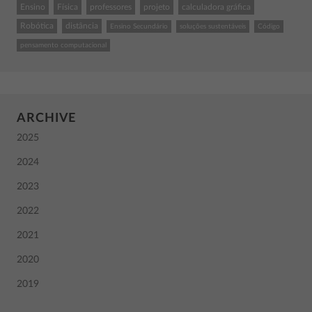
Ensino
Física
professores
projeto
calculadora gráfica
Robótica
distância
Ensino Secundário
soluções sustentáveis
Código
pensamento computacional
ARCHIVE
2025
2024
2023
2022
2021
2020
2019