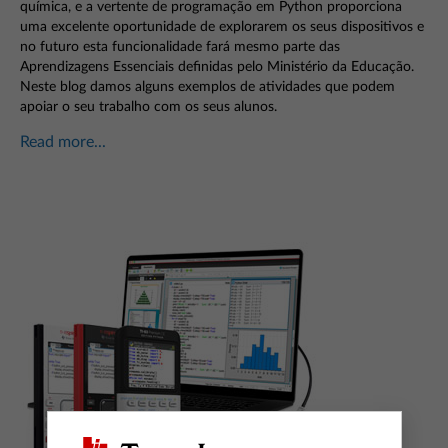
química, e a vertente de programação em Python proporciona
uma excelente oportunidade de explorarem os seus dispositivos e
no futuro esta funcionalidade fará mesmo parte das
Aprendizagens Essenciais definidas pelo Ministério da Educação.
Neste blog damos alguns exemplos de atividades que podem
apoiar o seu trabalho com os seus alunos.
Read more...