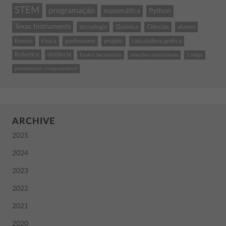
STEM
programação
matemática
Python
Texas Instruments
tecnologia
Química
Ciências
alunos
Ensino
Física
professores
projeto
calculadora gráfica
Robótica
distância
Ensino Secundário
soluções sustentáveis
Código
pensamento computacional
ARCHIVE
2025
2024
2023
2022
2021
2020