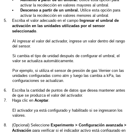
Aumento a partir de un umbral.
activar la recolección en valores mayores al umbral.
•
Utilice esta opción para
Descenso a partir de un umbral.
activar la recolección en valores menores al umbral.
5.
Escriba el valor adecuado en el campo
Ingresar el umbral de
activación en las unidades utilizadas por el sensor
.
seleccionado
Al ingresar el valor del activador, ingrese un valor dentro del rango
del sensor.
Si cambia el tipo de unidad después de configurar el umbral, el
valor se actualiza automáticamente.
Por ejemplo, si utiliza el sensor de presión de gas Vernier con las
unidades configuradas como atm y luego las cambia a kPa, las
configuraciones se actualizan.
6.
Escriba la cantidad de puntos de datos que desea mantener antes
de que se produzca el valor del activador.
7.
Haga clic en
.
Aceptar
El activador ya está configurado y habilitado si se ingresaron los
valores.
8.
(Opcional) Seleccione
Experimento > Configuración avanzada >
para verificar si el indicador activo está configurado en
Activación