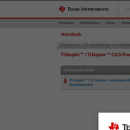
E
Produkter
Nedladdning
Lärare
Digita
Handbok
Programvara, OS uppdateringar och applika
TI-Nspire™ / TI-Nspire™ CAS Pr
Nedladdade poster
TI-Nspire™ CX Student -ohjelmisto 
(Suomalainen)