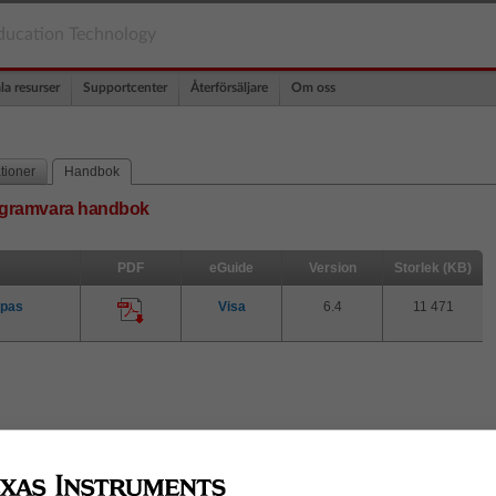
ducation Technology
la resurser
Supportcenter
Återförsäljare
Om oss
tioner
Handbok
ogramvara handbok
PDF
eGuide
Version
Storlek (KB)
Opas
Visa
6.4
11 471