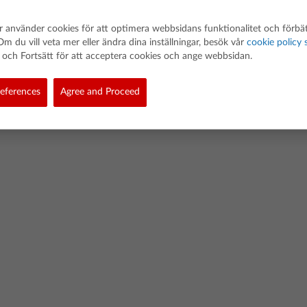
 använder cookies för att optimera webbsidans funktionalitet och förbät
Om du vill veta mer eller ändra dina inställningar, besök vår
cookie policy 
och Fortsätt för att acceptera cookies och ange webbsidan.
ted. Alla rättigheter förbehållna.
eferences
Agree and Proceed
licy för programvarudata
Cookie Policy