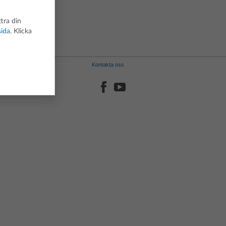
Portugisiska
Spanska
tra din
Svenska
sida
. Klicka
Kontakta oss