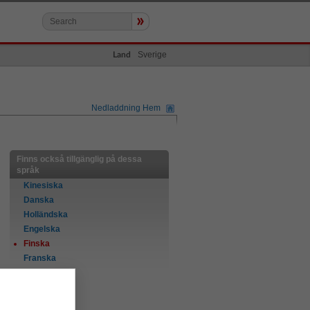
»
Sverige
Land
Nedladdning Hem
Finns också tillgänglig på dessa
språk
Kinesiska
Danska
Holländska
Engelska
Finska
Franska
Tyska
Italienska
Norska