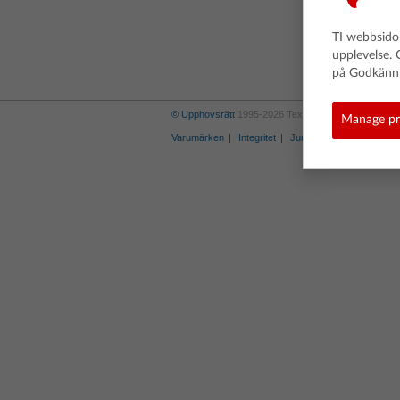
TI webbsidor
upplevelse. 
på Godkänn 
© Upphovsrätt
1995-2026 Texas Instruments Incorpora
Manage pr
Varumärken
Integritet
Juridisk information
Po