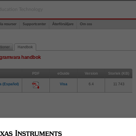
ducation Technology
la resurser
Supportcenter
Återförsäljare
Om oss
tioner
Handbok
ogramvara handbok
PDF
eGuide
Version
Storlek (KB)
a (Español)
Visa
6.4
11 743