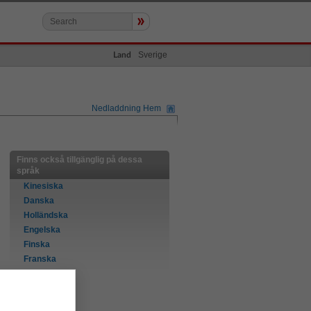
»
Sverige
Land
Nedladdning Hem
Finns också tillgänglig på dessa
språk
Kinesiska
Danska
Holländska
Engelska
Finska
Franska
Tyska
Italienska
Norska