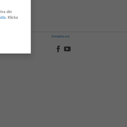
Portugisiska
Spanska
tra din
Svenska
sida
. Klicka
Kontakta oss