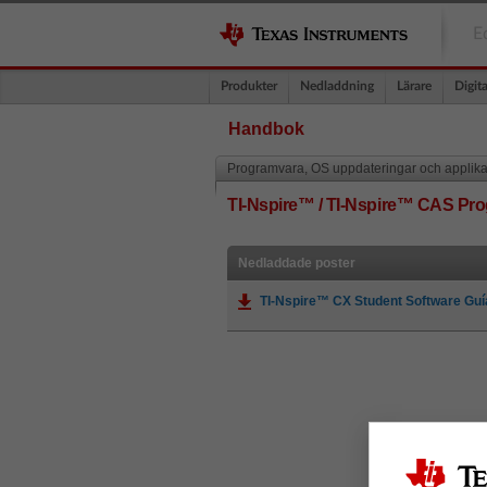
E
Produkter
Nedladdning
Lärare
Digita
Handbok
Programvara, OS uppdateringar och applika
TI-Nspire™ / TI-Nspire™ CAS Pr
Nedladdade poster
TI-Nspire™ CX Student Software Guí