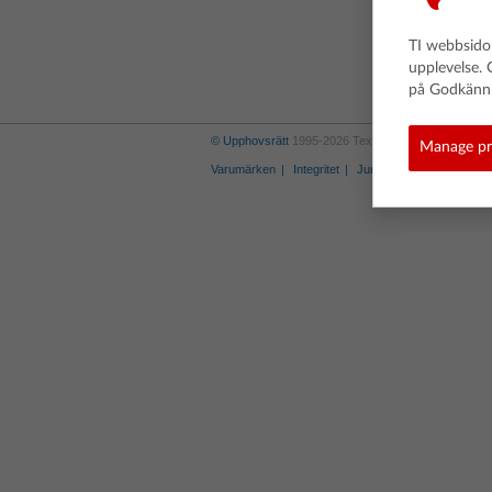
TI webbsidor
upplevelse. 
på Godkänn 
© Upphovsrätt
1995-2026 Texas Instruments Incorpora
Manage pr
Varumärken
Integritet
Juridisk information
Po