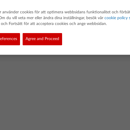
 använder cookies för att optimera webbsidans funktionalitet och förbät
Om du vill veta mer eller ändra dina inställningar, besök vår
cookie policy 
och Fortsätt för att acceptera cookies och ange webbsidan.
ted. Alla rättigheter förbehållna.
eferences
Agree and Proceed
licy för programvarudata
Cookie Policy