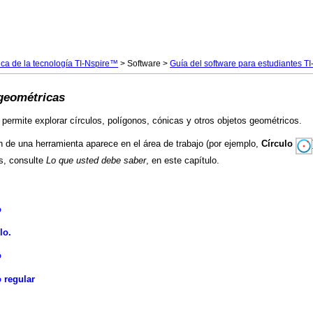
Saltar a contenido principal
ica de la tecnología TI-Nspire™
>
Software
>
Guía del software para estudiantes 
 geométricas
 permite explorar círculos, polígonos, cónicas y otros objetos geométricos.
en de una herramienta aparece en el área de trabajo (por ejemplo,
Círculo
os, consulte
Lo que usted debe saber
, en este capítulo.
o
lo.
o
 regular