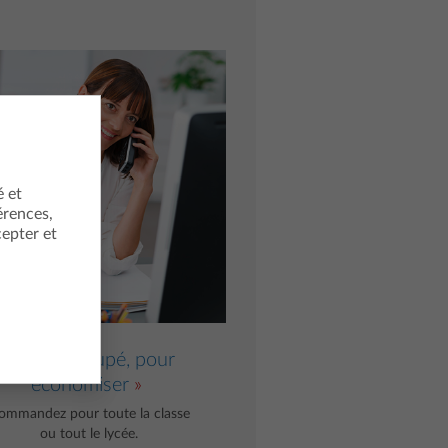
é et
érences,
cepter et
L’achat groupé, pour
économiser
ommandez pour toute la classe
ou tout le lycée.