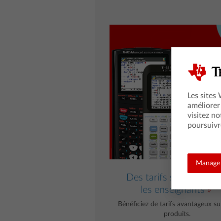
Les sites
améliorer
visitez no
poursuivr
Manage 
Des tarifs spéciaux po
les enseignants
Bénéficiez de tarifs avantageux su
produits.