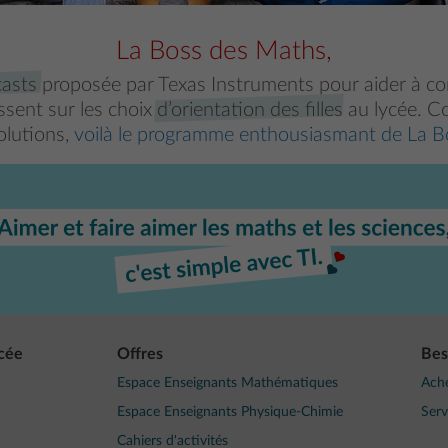
La Boss des Maths,
casts
proposée par Texas Instruments pour aider à 
ssent sur les choix
d’orientation des filles
au lycée. C
olutions,
voilà le programme enthousiasmant de La B
ycée
Offres
Bes
Espace Enseignants Mathématiques
Ach
Espace Enseignants Physique-Chimie
Serv
Cahiers d'activités