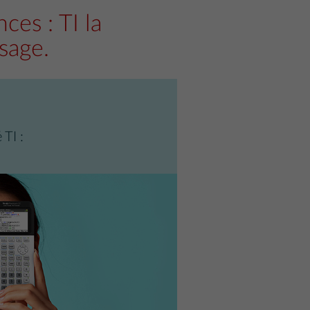
ces : TI la
sage.
TI :