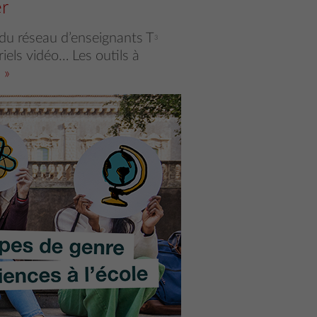
r
 du réseau d’enseignants T
3
riels vidéo… Les outils à
s