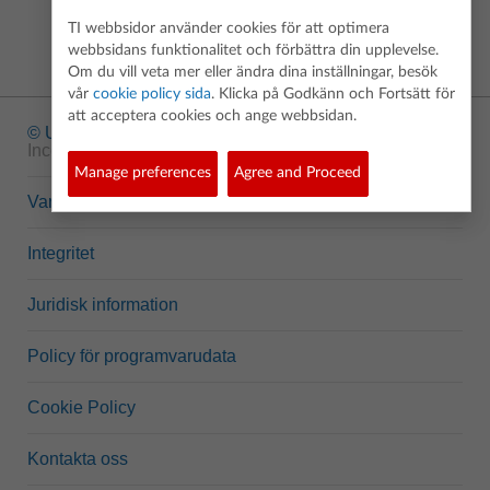
TI webbsidor använder cookies för att optimera
webbsidans funktionalitet och förbättra din upplevelse.
Om du vill veta mer eller ändra dina inställningar, besök
vår
cookie policy sida
. Klicka på Godkänn och Fortsätt för
att acceptera cookies och ange webbsidan.
© Upphovsrätt
1995-2026 Texas Instruments
Incorporated. Alla rättigheter förbehållna.
Manage preferences
Agree and Proceed
Varumärken
Integritet
Juridisk information
Policy för programvarudata
Cookie Policy
Kontakta oss