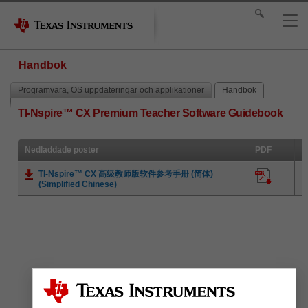
Handbok
Programvara, OS uppdateringar och applikationer
Handbok
TI-Nspire™ CX Premium Teacher Software Guidebook
Nedladdade poster
PDF
TI-Nspire™ CX 高级教师版软件参考手册 (简体)
(Simplified Chinese)