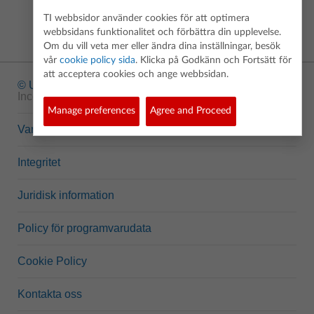
TI webbsidor använder cookies för att optimera
webbsidans funktionalitet och förbättra din upplevelse.
Om du vill veta mer eller ändra dina inställningar, besök
vår
cookie policy sida
. Klicka på Godkänn och Fortsätt för
att acceptera cookies och ange webbsidan.
© Upphovsrätt
1995-2026 Texas Instruments
Incorporated. Alla rättigheter förbehållna.
Manage preferences
Agree and Proceed
Varumärken
Integritet
Juridisk information
Policy för programvarudata
Cookie Policy
Kontakta oss