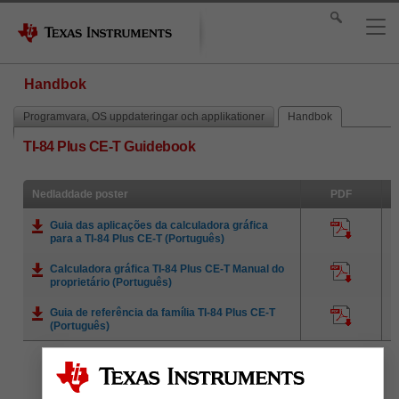
Handbok
Programvara, OS uppdateringar och applikationer
Handbok
TI-84 Plus CE-T Guidebook
Nedladdade poster
PDF
Guia das aplicações da calculadora gráfica
para a TI-84 Plus CE-T (Português)
Calculadora gráfica TI-84 Plus CE-T Manual do
proprietário (Português)
Guia de referência da família TI-84 Plus CE-T
(Português)