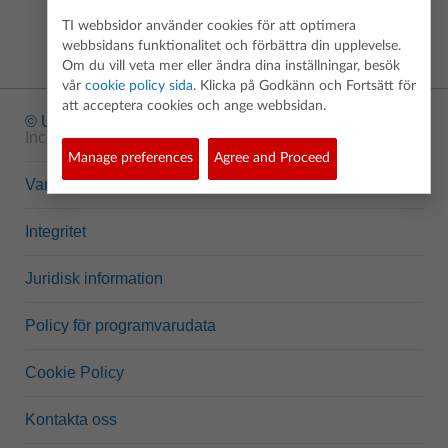
TI webbsidor använder cookies för att optimera
webbsidans funktionalitet och förbättra din upplevelse.
Om du vill veta mer eller ändra dina inställningar, besök
vår
cookie policy sida
. Klicka på Godkänn och Fortsätt för
att acceptera cookies och ange webbsidan.
© Upphovsrätt
1995-2026 Texas Instruments
Incorporated. Alla rättigheter förbehållna.
Manage preferences
Agree and Proceed
Varumärken
Integritet
Juridisk information
Policy för programvarudata
Cookie Policy
Kontakta oss