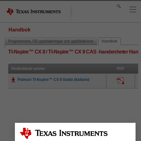
Handbok
Programvara, OS uppdateringar och applikationer
Handbok
TI-Nspire™ CX II / TI-Nspire™ CX II CAS -handenheter Han
Nedladdade poster
PDF
Palmari TI-Nspire™ CX II Guida (Italiano)