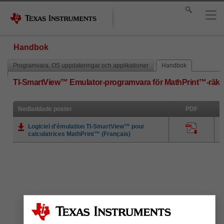
Handbok
Programvara, OS uppdateringar och applikationer
Handbok
TI-SmartView™ Emulator-programvara för MathPrint™-räk
Nedladdade poster
PDF
Logiciel d'émulation TI-SmartView™ pour
calculatrices MathPrint™ (Français)