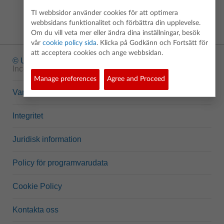
TI webbsidor använder cookies för att optimera
webbsidans funktionalitet och förbättra din upplevelse.
Om du vill veta mer eller ändra dina inställningar, besök
vår
cookie policy sida
. Klicka på Godkänn och Fortsätt för
att acceptera cookies och ange webbsidan.
© Upphovsrätt
1995-2026 Texas Instruments
Incorporated. Alla rättigheter förbehållna.
Manage preferences
Agree and Proceed
Varumärken
Integritet
Juridisk information
Policy för programvarudata
Cookie Policy
Kontakta oss