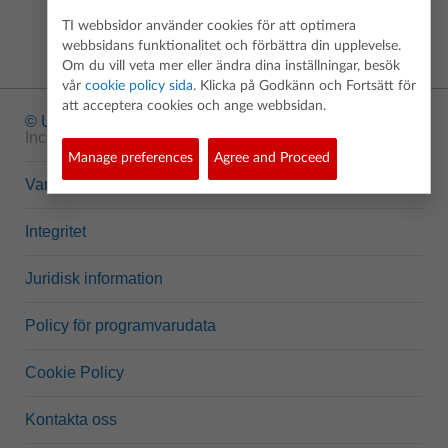
TI webbsidor använder cookies för att optimera
webbsidans funktionalitet och förbättra din upplevelse.
Om du vill veta mer eller ändra dina inställningar, besök
vår
cookie policy sida
. Klicka på Godkänn och Fortsätt för
att acceptera cookies och ange webbsidan.
© Upphovsrätt
1995-2026 Texas Instruments
Incorporated. Alla rättigheter förbehållna.
Manage preferences
Agree and Proceed
Varumärken
Integritet
Juridisk information
Policy för programvarudata
Cookie Policy
Kontakta oss