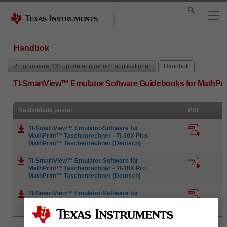
Handbok
Programvara, OS uppdateringar och applikationer
Handbok
TI-SmartView™ Emulator Software Guidebooks for MathPrin
Nedladdade poster
PDF
TI-SmartView™ Emulator-Software für
MathPrint™ Taschenrechner - TI-30X Plus
MathPrint™ Taschenrechner (Deutsch)
TI-SmartView™ Emulator-Software für
MathPrint™ Taschenrechner - TI-30X Pro
MathPrint™ Taschenrechner (Deutsch)
TI-SmartView™ Emulator-Software für
MathPrint™ Taschenrechner - TI-34 MultiView™
Taschenrechner (Deutsch)