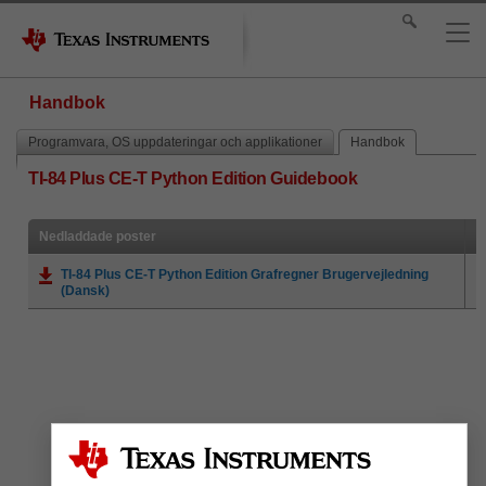
Handbok
Programvara, OS uppdateringar och applikationer
Handbok
TI-84 Plus CE-T Python Edition Guidebook
Nedladdade poster
TI-84 Plus CE-T Python Edition Grafregner Brugervejledning
(Dansk)