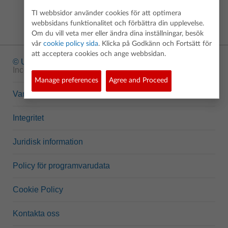
TI webbsidor använder cookies för att optimera
webbsidans funktionalitet och förbättra din upplevelse.
Om du vill veta mer eller ändra dina inställningar, besök
vår
cookie policy sida
. Klicka på Godkänn och Fortsätt för
att acceptera cookies och ange webbsidan.
© Upphovsrätt
1995-2026 Texas Instruments
Incorporated. Alla rättigheter förbehållna.
Manage preferences
Agree and Proceed
Varumärken
Integritet
Juridisk information
Policy för programvarudata
Cookie Policy
Kontakta oss