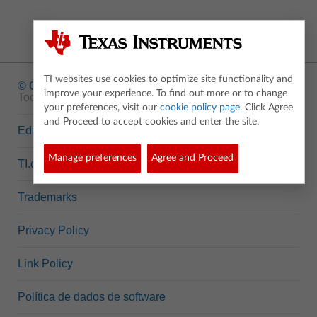
TI websites use cookies to optimize site functionality and
© Copyright
1995-2026 Texas Instruments Incorporated.
improve your experience. To find out more or to change
Todos os direitos reservados.
your preferences, visit our
cookie policy page
. Click Agree
and Proceed to accept cookies and enter the site.
Education.TI.com
Manage preferences
Agree and Proceed
TI.com
Trademarks
Privacy Policy
Link Policy
Política de dados de software