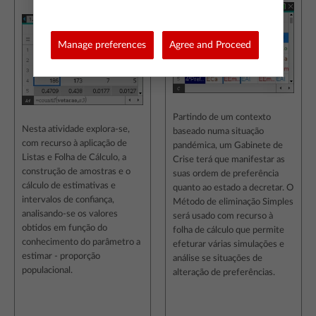
proporção
Manage preferences
Agree and Proceed
Partindo de um contexto
Nesta atividade explora-se,
baseado numa situação
com recurso à aplicação de
pandémica, um Gabinete de
Listas e Folha de Cálculo, a
Crise terá que manifestar as
construção de amostras e o
suas ordem de preferência
cálculo de estimativas e
quanto ao estado a decretar. O
intervalos de confiança,
Método de eliminação Simples
analisando-se os valores
será usado com recurso à
obtidos em função do
folha de cálculo que permite
conhecimento do parâmetro a
efeturar várias simulações e
estimar - proporção
análise se situações de
populacional.
alteração de preferências.