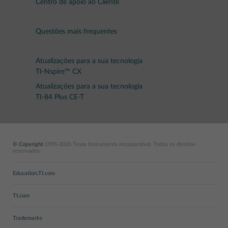
Centro de apoio ao Cliente
Questões mais frequentes
Atualizações para a sua tecnologia
TI-Nspire™ CX
Atualizações para a sua tecnologia
TI-84 Plus CE-T
© Copyright
1995-2026 Texas Instruments Incorporated. Todos os direitos
reservados.
Education.TI.com
TI.com
Trademarks