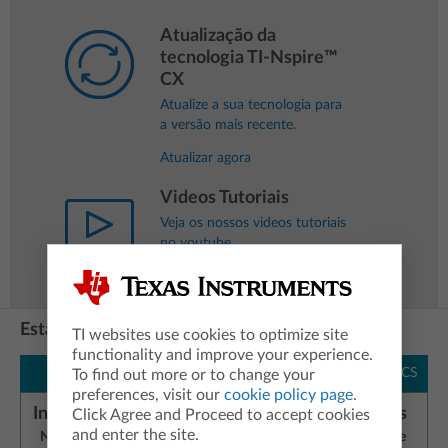
Atualização da
tecnologia TI-Nspire™
CX
Atualize a sua tecnologia para
a versão mais recente.
Atualizar agora
Videos Tutoriais
Veja os nossos videos tutoriais
no youtube
Estas atividades podem-lhe interessar:
TI websites use cookies to optimize site
functionality and improve your experience.
MACS
MACS
To find out more or to change your
preferences, visit our
cookie policy page
.
Inferência Estatística
Teoria das Eleições
Click Agree and Proceed to accept cookies
and enter the site.
Novo: Estimativa de uma
Novo: Gabinete de Crise