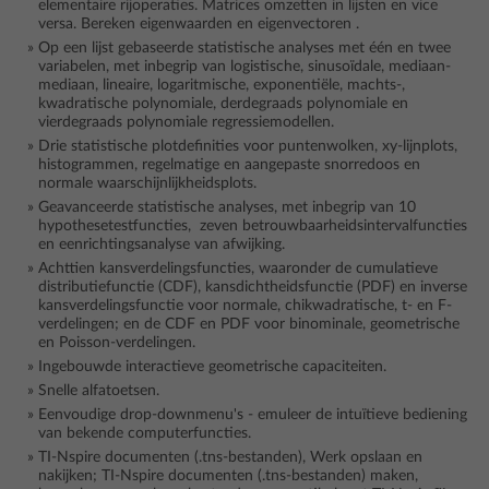
elementaire rijoperaties. Matrices omzetten in lijsten en vice
versa. Bereken eigenwaarden en eigenvectoren .
Op een lijst gebaseerde statistische analyses met één en twee
variabelen, met inbegrip van logistische, sinusoïdale, mediaan-
mediaan, lineaire, logaritmische, exponentiële, machts-,
kwadratische polynomiale, derdegraads polynomiale en
vierdegraads polynomiale regressiemodellen.
Drie statistische plotdefinities voor puntenwolken, xy-lijnplots,
histogrammen, regelmatige en aangepaste snorredoos en
normale waarschijnlijkheidsplots.
Geavanceerde statistische analyses, met inbegrip van 10
hypothesetestfuncties, zeven betrouwbaarheidsintervalfuncties
en eenrichtingsanalyse van afwijking.
Achttien kansverdelingsfuncties, waaronder de cumulatieve
distributiefunctie (CDF), kansdichtheidsfunctie (PDF) en inverse
kansverdelingsfunctie voor normale, chikwadratische, t- en F-
verdelingen; en de CDF en PDF voor binominale, geometrische
en Poisson-verdelingen.
Ingebouwde interactieve geometrische capaciteiten.
Snelle alfatoetsen.
Eenvoudige drop-downmenu's - emuleer de intuïtieve bediening
van bekende computerfuncties.
TI-Nspire documenten (.tns-bestanden), Werk opslaan en
nakijken; TI-Nspire documenten (.tns-bestanden) maken,