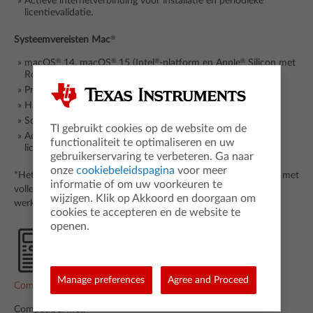
Actieve internetverbinding voor installatie en periodieke
licentievalidatie.
®
Systeemvereisten Mac
®
®
®
®
macOS
14, macOS
15 (Intel
-platform en Apple
Silicon met
®
Rosetta
2*)
Processor: Iedere Mac 2015 of nieuwer
Harde schijf: Ongeveer 1 GB vrije ruimte op de harde schijf
Schermresolutie: 1024 x 768
TI gebruikt cookies op de website om de
Actieve internetverbinding voor installatie en periodieke
functionaliteit te optimaliseren en uw
licentievalidatie.
gebruikerservaring te verbeteren. Ga naar
onze
cookiebeleidspagina
voor meer
*Het macOS 27 is de laatste versie van het besturingssysteem met
informatie of om uw voorkeuren te
volledige Rosetta 2 ondersteuning. TI-software met Rosetta 2
wijzigen. Klik op Akkoord en doorgaan om
werkt mogelijk niet met het macOS 28 of nieuwer.
cookies te accepteren en de website te
openen.
Manage preferences
Agree and Proceed
Compatibiliteit met grafische rekenmachines
Compatibel met: