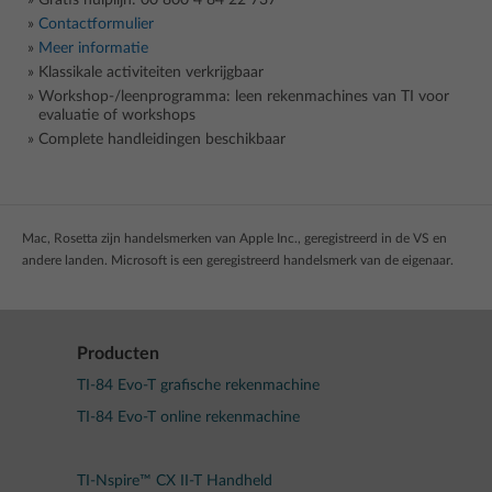
Gratis hulplijn: 00 800 4 84 22 737
Contactformulier
Meer informatie
Klassikale activiteiten verkrijgbaar
Workshop-/leenprogramma: leen rekenmachines van TI voor
evaluatie of workshops
Complete handleidingen beschikbaar
Mac, Rosetta zijn handelsmerken van Apple Inc., geregistreerd in de VS en
andere landen. Microsoft is een geregistreerd handelsmerk van de eigenaar.
Producten
TI-84 Evo-T grafische rekenmachine
TI-84 Evo-T online rekenmachine
TI-Nspire™ CX II-T Handheld