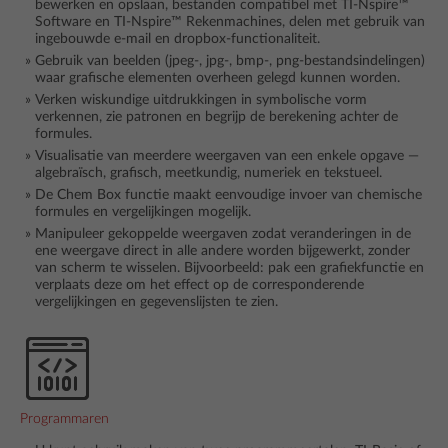
bewerken en opslaan, bestanden compatibel met TI-Nspire™
Software en TI-Nspire™ Rekenmachines, delen met gebruik van
ingebouwde e-mail en dropbox-functionaliteit.
Gebruik van beelden (jpeg-, jpg-, bmp-, png-bestandsindelingen)
waar grafische elementen overheen gelegd kunnen worden.
Verken wiskundige uitdrukkingen in symbolische vorm
verkennen, zie patronen en begrijp de berekening achter de
formules.
Visualisatie van meerdere weergaven van een enkele opgave —
algebraïsch, grafisch, meetkundig, numeriek en tekstueel.
De Chem Box functie maakt eenvoudige invoer van chemische
formules en vergelijkingen mogelijk.
Manipuleer gekoppelde weergaven zodat veranderingen in de
ene weergave direct in alle andere worden bijgewerkt, zonder
van scherm te wisselen. Bijvoorbeeld: pak een grafiekfunctie en
verplaats deze om het effect op de corresponderende
vergelijkingen en gegevenslijsten te zien.
Programmaren