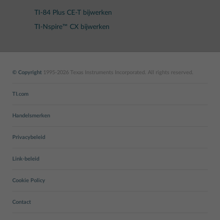
TI-84 Plus CE-T bijwerken
TI-Nspire™ CX bijwerken
© Copyright
1995-2026 Texas Instruments Incorporated. All rights reserved.
TI.com
Handelsmerken
Privacybeleid
Link-beleid
Cookie Policy
Contact