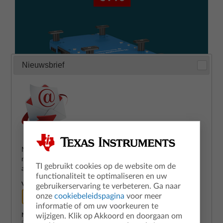
Nieuwsbrief
Meld aan voor onze nieuwsbrief en ontvang het laatste
Breng beweging in de klas
nieuws over trainingen, TI-technologie en speciale
TI gebruikt cookies op de website om de
aanbiedingen voor leraren!
Laat jouw leerlingen de robotauto TI-
functionaliteit te optimaliseren en uw
Innovator™ Rover aansturen met hun eigen
Voornaam
*
gebruikerservaring te verbeteren. Ga naar
grafische rekenmachine en de TI-Innovator™
onze
cookiebeleidspagina
voor meer
informatie of om uw voorkeuren te
Hub.
wijzigen. Klik op Akkoord en doorgaan om
Naam
*