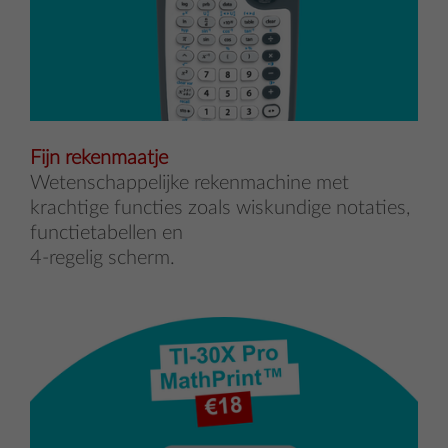
Fijn rekenmaatje
Wetenschappelijke rekenmachine met
krachtige functies zoals wiskundige notaties,
functietabellen en
4-regelig scherm.