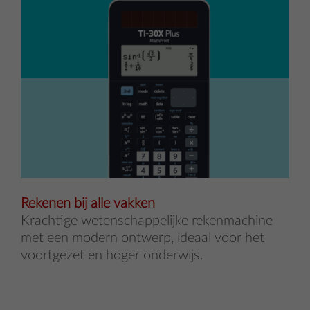
Rekenen bij alle vakken
Krachtige wetenschappelijke rekenmachine
met een modern ontwerp, ideaal voor het
voortgezet en hoger onderwijs.