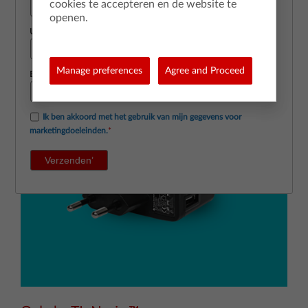
cookies te accepteren en de website te
openen.
Uw e-mailadres
*
Manage preferences
Agree and Proceed
Bevestig uw e-mailadres
*
Ik ben akkoord met het gebruik van mijn gegevens voor
marketingdoeleinden.
*