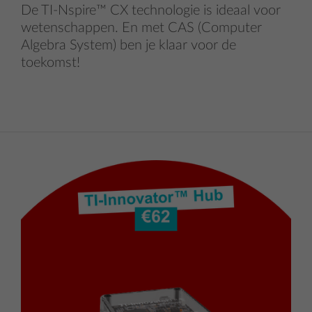
De TI-Nspire™ CX technologie is ideaal voor
wetenschappen. En met CAS (Computer
Algebra System) ben je klaar voor de
toekomst!