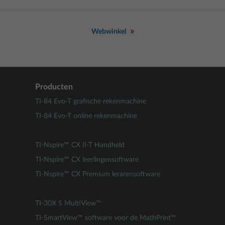
Webwinkel
Producten
TI-84 Evo-T grafische rekenmachine
TI-84 Evo-T online rekenmachine
TI-Nspire™ CX II-T Handheld
TI-Nspire™ CX leerlingensoftware
TI-Nspire™ CX Premium lerarensoftware
TI-30X S MultiView™
TI-SmartView™ software voor de MathPrint™