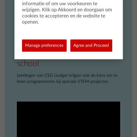
informatie of om uw voorkeuren te
wijzigen. Klik op Akkoord en doorgaan om
Naam
*
cookies te accepteren en de website te
openen.
Uw e-mailadres
*
Manage preferences
Agree and Proceed
Bevestig uw e-mailadres
*
Inzet robotauto Rover op
school
Ik ben akkoord met het gebruik van mijn gegevens voor
marketingdoeleinden.
*
Leerlingen van CSG Liudger krijgen ook de kans om te
leren programmeren bij speciale STEM-projecten.