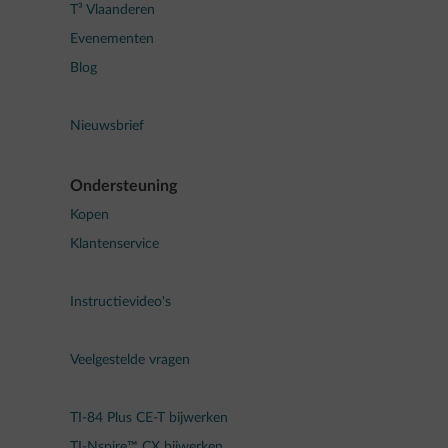
T³ Vlaanderen
Evenementen
Blog
Nieuwsbrief
Ondersteuning
Kopen
Klantenservice
Instructievideo's
Veelgestelde vragen
TI-84 Plus CE-T bijwerken
TI-Nspire™ CX bijwerken