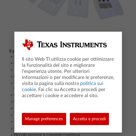
Il pacchetto TI-Innovator™ Breadboard contiene:
Breadboard
Il sito Web TI utilizza cookie per ottimizzare
40 cavi jumper breadboard maschio-maschio
la funzionalità del sito e migliorare
10 cavi jumper breadboard maschio-femmina
l'esperienza utente. Per ulteriori
LED assortiti (5 verdi, 10 rossi, 2 RGB)
informazioni o per modificare le preferenze,
visita la pagina sulla nostra
politica sui
Resistori assortiti (10 per tipo da 100 Ohm, 1K Ohm, 10K
Ohm, 100K Ohm, 10M Ohm)
cookie
. Fai clic su Accetta e procedi per
Condensatori assortiti (1 per tipo da 100 µF, 10 µF, 1 µF)
accettare i cookie e accedere al sito.
Display a 7 segmenti
Trasmettitore e ricevitore a infrarossi da 940nm
Termistore
Manage preferences
Accetta e procedi
Sensore di temperatura analogico
Potenziometro con manopola
Piccolo motore a corrente continua