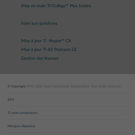
Prise en main TI-Collège™ Plus Solaire
Foire aux questions
Mise à jour TI -Nspire™ CX
Mise à jour TI-83 Premium CE
Gestion des licenses
© Copyright
1995-2026 Texas Instruments Incorporated. Tous droits réservés.
SAV
TI semi-conducteurs
Marques déposées