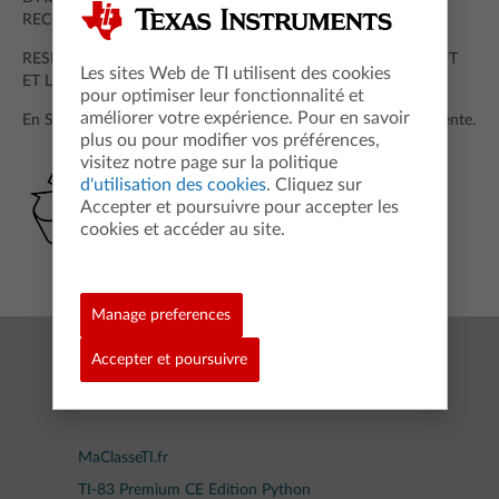
RECOMMANDÉ PAR LE FABRICANT.
RESPECTEZ LES LOIS EN VIGUEUR POUR LA MISE AU RÉBUT
Les sites Web de TI utilisent des cookies
ET LE RECYCLAGE DES PILES USÉES.
pour optimiser leur fonctionnalité et
améliorer votre expérience. Pour en savoir
En Suisse, les piles sont à rapporter après usage au point de vente.
plus ou pour modifier vos préférences,
visitez notre page sur la politique
d'utilisation des cookies
. Cliquez sur
Accepter et poursuivre pour accepter les
cookies et accéder au site.
Manage preferences
Accepter et poursuivre
Réussir au collège et au lycée
TI-Collège™ Plus Solaire
MaClasseTI.fr
TI-83 Premium CE Edition Python