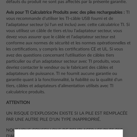
défauts du produit ne sont pas affectés par la présente garantie.
Avis pour TI Calculatrice Produits avec des piles rechargeables :
TI
vous recommande d'utiliser les TI-câble USB fourni et de
l'adaptateur secteur (si l'un est inclus) avec cette calculatrice TI. Si
vous utilisez un câble de tiers et/ou l'adaptateur secteur, vous
devez vous assurer que le câble et l'adaptateur secteur est
conforme aux normes de sécurité et les normes opérationnelles et
les certifications, y compris les certifications CE et UL. Si vous
avez des questions concernant l'utilisation de câbles tiers
particulier ou d'un adaptateur secteur avec TI produits, vous
devriez contacter le vendeur ou le fabricant des câbles et
adaptateurs de puissance. TI ne fournit aucune garantie ou
garantie quant à la fonctionnalité, la fiabilité ou la qualité d'un
tiers, câbles et adaptateurs d'alimentation utilisés avec TI
calculatrice produits.
ATTENTION
UN RISQUE D'EXPLOSION EXISTE SI LA PILE EST REMPLACÉE
PAR UNE AUTRE PILE D'UN TYPE INAPPROPRIÉ.
NOUS VOUS CONSEILLONS DE REMPLACER LES PILES PAR
D'AUTRES PILES SIMILAIRES OU D'UN TYPE EQUIVALENT