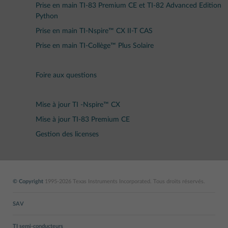
Prise en main TI-83 Premium CE et TI-82 Advanced Edition
Python
Prise en main TI-Nspire™ CX II-T CAS
Prise en main TI-Collège™ Plus Solaire
Foire aux questions
Mise à jour TI -Nspire™ CX
Mise à jour TI-83 Premium CE
Gestion des licenses
© Copyright
1995-2026 Texas Instruments Incorporated. Tous droits réservés.
SAV
TI semi-conducteurs