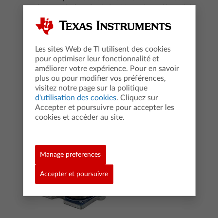
analogique évolue de 0 à +Vcc suivant l'intensité
lumineuse mesurée.
Découvrez ce composant en vidéo avec une courte
activité associée.
Les sites Web de TI utilisent des cookies
pour optimiser leur fonctionnalité et
Voir la vidéo pour TI-83 Premium CE
améliorer votre expérience. Pour en savoir
plus ou pour modifier vos préférences,
Voir la vidéo pour TI-Nspire™ CX CAS
visitez notre page sur la politique
d'utilisation des cookies
. Cliquez sur
Accepter et poursuivre pour accepter les
cookies et accéder au site.
Manage preferences
Accepter et poursuivre