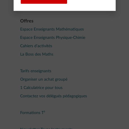
Mode Examen
Offres
Espace Enseignants Mathématiques
Espace Enseignants Physique-Chimie
Cahiers d'activités
La Boss des Maths
Tarifs enseignants
Organiser un achat groupé
1 Calculatrice pour tous
Contactez vos délégués pédagogiques
Formations T³