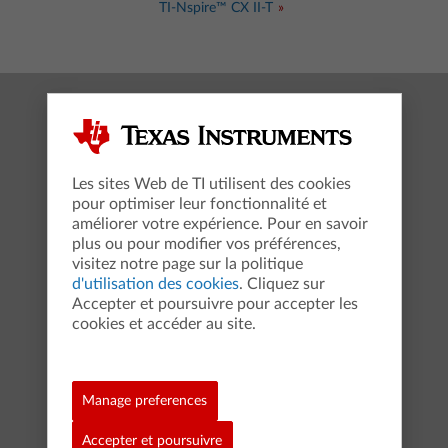
TI-Nspire™ CX II-T
Réussir au collège et au lycée
TI-Collège™ Plus Solaire
Les sites Web de TI utilisent des cookies
MaClasseTI.fr
pour optimiser leur fonctionnalité et
améliorer votre expérience. Pour en savoir
TI-83 Premium CE Edition Python
plus ou pour modifier vos préférences,
TI-82 Advanced Edition Python
visitez notre page sur la politique
d'utilisation des cookies
. Cliquez sur
Tutos vidéo
Accepter et poursuivre pour accepter les
cookies et accéder au site.
TI-Nspire™ CX II-T CAS
Logiciel TI-Nspire™ CX CAS, Édition élève
Manage preferences
Logiciel TI-Nspire™ CX Premium
Accepter et poursuivre