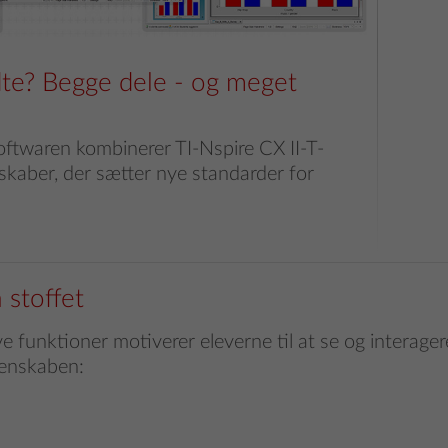
te? Begge dele - og meget
twaren kombinerer TI-Nspire CX II-T-
skaber, der sætter nye standarder for
å stoffet
ve funktioner motiverer eleverne til at se og interage
enskaben: