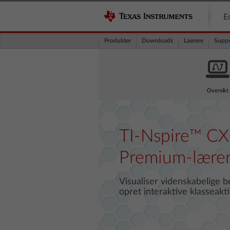
E
Produkter
Downloads
Laerere
Suppo
Oversikt
TI-Nspire™ CX
Premium-lærer
Visualiser videnskabelige b
opret interaktive klasseakt