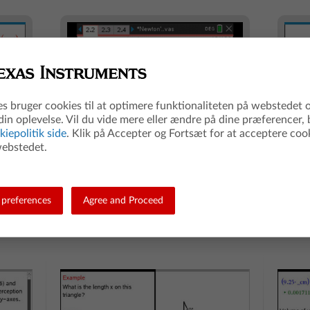
es bruger cookies til at optimere funktionaliteten på webstedet 
din oplevelse. Vil du vide mere eller ændre på dine præferencer,
kiepolitik side
. Klik på Accepter og Fortsæt for at acceptere coo
ebstedet.
Dynamiske værdier for koefficienter
Forbedr
ske
Udforsk de direkte forbindelser mellem
Skriv ko
preferences
Agree and Proceed
es.
dynamiske koefficienter i ligninger og grafer.
inden f