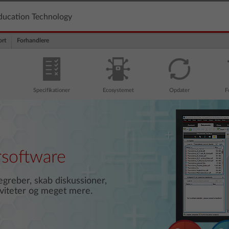
ducation Technology
rt
Forhandlere
Specifikationer
Ecosystemet
Opdater
F
software
egreber, skab diskussioner,
iviteter og meget mere.