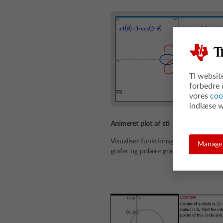
TI websit
forbedre 
vores
coo
indlæse w
Animeret plot af sti
Visualiser funktionsgrafer, parametri
Manage 
grafer og polære grafer mens de tegn