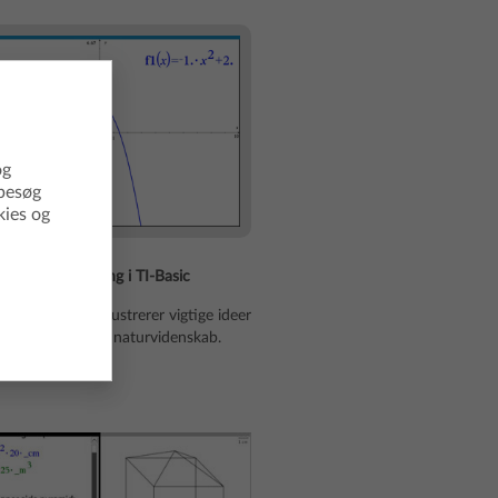
og
 besøg
kies og
et programmering i TI-Basic
de, der visuelt illustrerer vigtige ideer
or matematik og naturvidenskab.