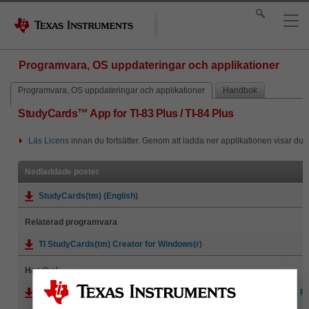
Programvara, OS uppdateringar och applikationer
Programvara, OS uppdateringar och applikationer
Handbok
StudyCards™ App for TI-83 Plus / TI-84 Plus
Läs Licens
innan du fortsätter. Genom att ladda ner applikationen visar du a
Nedladdade poster
StudyCards(tm) (English)
Relaterad programvara
TI StudyCards(tm) Creator for Windows(r)
Handbok
StudyCards Viewer guidebook for TI-73 Explorer / TI-83 Plus / TI-84 Pl