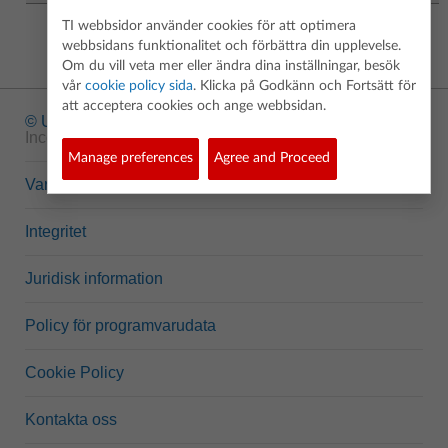
TI webbsidor använder cookies för att optimera
webbsidans funktionalitet och förbättra din upplevelse.
Om du vill veta mer eller ändra dina inställningar, besök
vår
cookie policy sida
. Klicka på Godkänn och Fortsätt för
att acceptera cookies och ange webbsidan.
© Upphovsrätt
1995-2026 Texas Instruments
Incorporated. Alla rättigheter förbehållna.
Manage preferences
Agree and Proceed
Varumärken
Integritet
Juridisk information
Policy för programvarudata
Cookie Policy
Kontakta oss