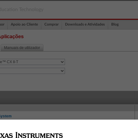
ducation Technology
sor
Apoio ao Cliente
Comprar
Downloads e Atividades
Blog
Aplicações
Manuais de utilizador
 System
tem
e de ativação de 16 carateres. (Windows® e Mac®)