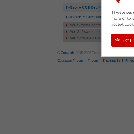
TI-Nspire CX II Key Font
TI websites 
TI-Nspire ™ Computer Link Software (not
more or to c
accept cooki
Ver: Sistema operativo
Ver: Software de conectividade
Ver: Software de Matemática e Ciência
Manage pr
© Copyright
1995-2026 Texas Instruments Incorporat
Education.TI.com
TI.com
Trademarks
Priva