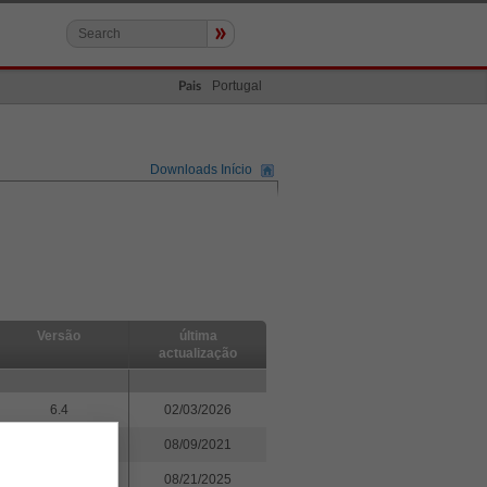
»
Portugal
Pais
Downloads Início
Versão
última
actualização
6.4
02/03/2026
4.5.5
08/09/2021
6.3
08/21/2025