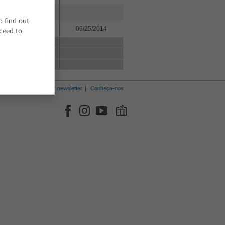
o find out
3.9
06/25/2014
oceed to
Receber newsletter
Conheça-nos