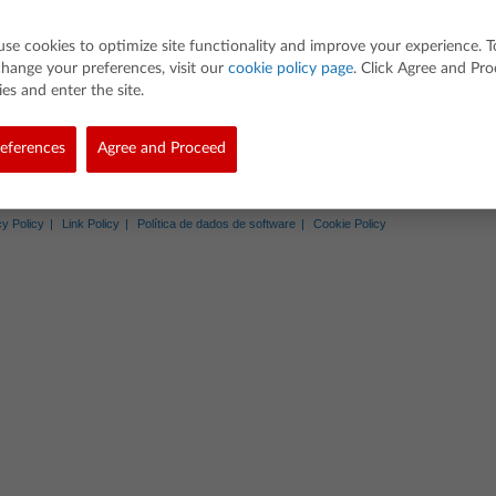
use cookies to optimize site functionality and improve your experience. T
 compatible with CX II models)
hange your preferences, visit our
cookie policy page
. Click Agree and Pr
es and enter the site.
s
eferences
Agree and Proceed
ed. Todos os direitos reservados.
cy Policy
Link Policy
Política de dados de software
Cookie Policy