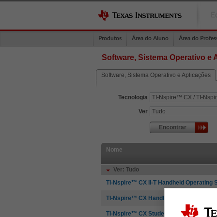
E
Produtos
Área do Aluno
Área do Profes
Software, Sistema Operativo e 
Software, Sistema Operativo e Aplicações
Tecnologia
Ver
Encontrar
Nome
Ver: Tudo
TI-Nspire™ CX II-T Handheld Operating
TI-Nspire™ CX Handheld Operating Sys
TI-Nspire™ CX Student Software - Chav