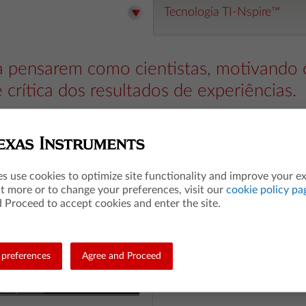
Tecnologia TI-Nspire™
a pensarem como cientistas, motivando o
 crítica dos resultados de experiências.
que lhe disponibilizamos, tal como estão, ou modifique-as para se adequar
es use cookies to optimize site functionality and improve your e
ut more or to change your preferences, visit our
cookie policy pa
Recursos T3
 Proceed to accept cookies and enter the site.
Europa
Encontre aqui atividades,
preferences
Agree and Proceed
webinars e vídeos desenvolvidos
por professores utilizando a
tecnologia TI.