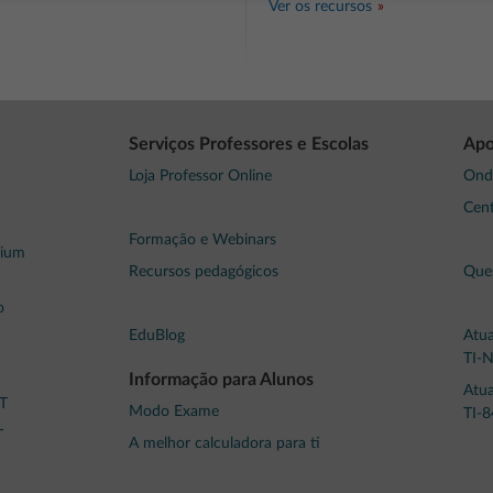
Ver os recursos
Serviços Professores e Escolas
Apo
Loja Professor Online
Ond
Cent
Formação e Webinars
mium
Recursos pedagógicos
Ques
o
EduBlog
Atua
TI-
Informação para Alunos
Atua
-T
Modo Exame
TI-8
T
A melhor calculadora para ti