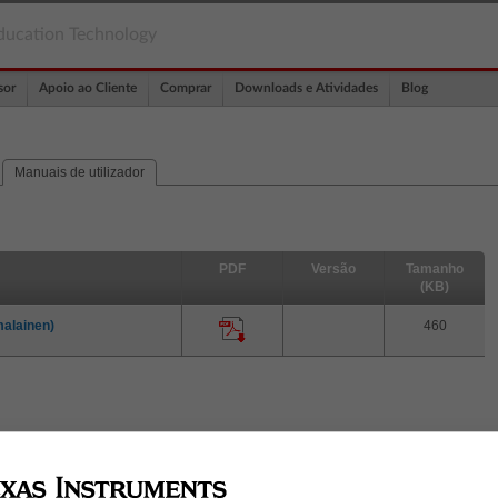
ducation Technology
sor
Apoio ao Cliente
Comprar
Downloads e Atividades
Blog
Manuais de utilizador
PDF
Versão
Tamanho
(KB)
malainen)
460