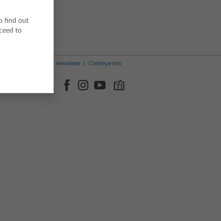
Sueco
o find out
oceed to
Receber newsletter
Conheça-nos