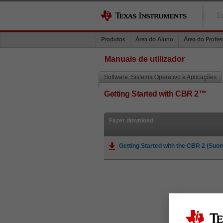
E
Produtos
Área do Aluno
Área do Profes
Manuais de utilizador
Software, Sistema Operativo e Aplicações
Getting Started with CBR 2™
Fazer download
Getting Started with the CBR 2 (Suo