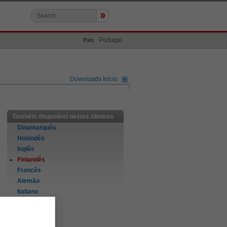
»
Portugal
Pais
Downloads Início
Também disponível nestes idiomas
Dinamarquês
Holandês
Inglês
Finlandês
Francês
Alemão
Italiano
Norueguês
Português
Espanhol