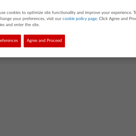
use cookies to optimize site functionality and improve your experience. T
hange your preferences, visit our
cookie policy page
. Click Agree and Pr
es and enter the site.
ed. Todos os direitos reservados.
eferences
Agree and Proceed
cy Policy
Link Policy
Política de dados de software
Cookie Policy