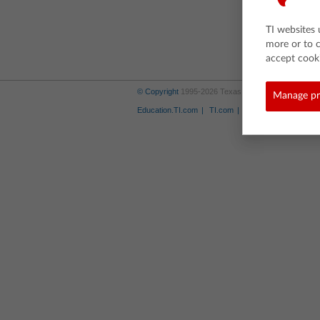
TI websites 
more or to c
accept cooki
© Copyright
1995-2026 Texas Instruments Incorporat
Manage pr
Education.TI.com
TI.com
Trademarks
Priva