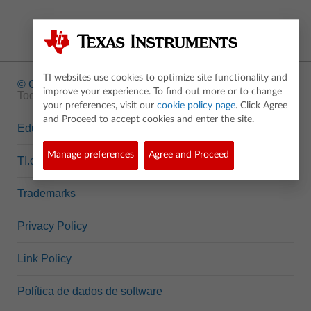
TI websites use cookies to optimize site functionality and
© Copyright
1995-2026 Texas Instruments Incorporated.
improve your experience. To find out more or to change
Todos os direitos reservados.
your preferences, visit our
cookie policy page
. Click Agree
and Proceed to accept cookies and enter the site.
Education.TI.com
Manage preferences
Agree and Proceed
TI.com
Trademarks
Privacy Policy
Link Policy
Política de dados de software