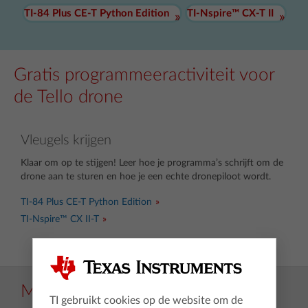
TI-84 Plus CE-T Python Edition
TI-Nspire™ CX-T II
Gratis programmeeractiviteit voor
de Tello drone
Vleugels krijgen
Klaar om op te stijgen! Leer hoe je programma’s schrijft om de
drone aan te sturen en hoe je een echte dronepiloot wordt.
TI-84 Plus CE-T Python Edition
TI-Nspire™ CX II-T
Meer programmeeractiviteiten
TI gebruikt cookies op de website om de