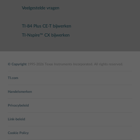
Veelgestelde vragen
TI-84 Plus CE-T bijwerken
TI-Nspire™ CX bijwerken
© Copyright
1995-2026 Texas Instruments Incorporated. All rights reserved.
TI.com
Handelsmerken
Privacybeleid
Link-beleid
Cookie Policy