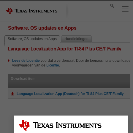
Software, OS updates en Apps
Software, OS updates en Apps
Handleidingen
Language Localization App for TI-84 Plus CE/T Family
Lees de
Licentie
voordat u verdergaat. Door de toepassing te downloaden 
voorwaarden van de
Licentie
.
Download item
Language Localization App (Deutsch) for TI-84 Plus CE/T Family