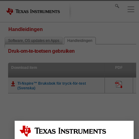
Handleidingen
Software, OS updates en Apps
Handleidingen
Druk-om-te-toetsen gebruiken
Download item
PDF
TI-Nspire™ Bruksbok för tryck-för-test
(Svenska)