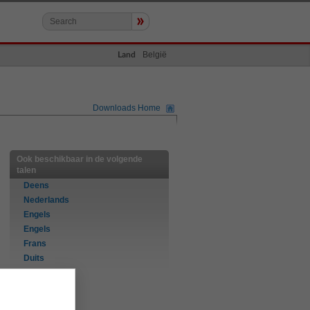
»
België
Land
Downloads Home
Ook beschikbaar in de volgende
talen
Deens
Nederlands
Engels
Engels
Frans
Duits
Italiaans
Noors
Portugees