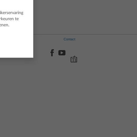
Spaans
Zweeds
ikerservaring
rkeuren te
enen.
Contact