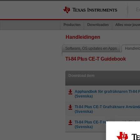
E
Producten
Downloaden
Alles voor jou
Handleidingen
Software, OS updates en Apps
Handlei
TI-84 Plus CE-T Guidebook
Download item
Apphandbok för grafräknaren TI-84 
(Svenska)
TI-84 Plus CE-T Grafräknare Använ
(Svenska)
TI-84 Plus CE-T referensguide för fam
(Svenska)