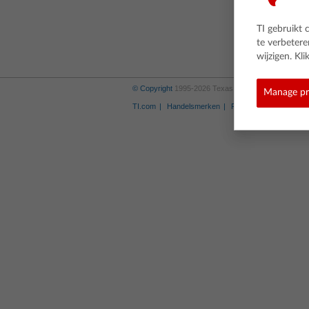
TI gebruikt 
te verbeter
wijzigen. K
© Copyright
1995-2026 Texas Instruments Incorporate
Manage pr
TI.com
Handelsmerken
Privacybeleid
Link-b