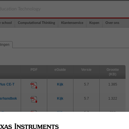
ducation Technology
w school
Computational Thinking
Klantenservice
Kopen
Over ons
dingen
PDF
eGuide
Versie
Grootte
(KB)
Plus CE-T
Kijk
5.7
1.385
darhandbok
Kijk
5.7
1.322
iljen
Kijk
5.7
768