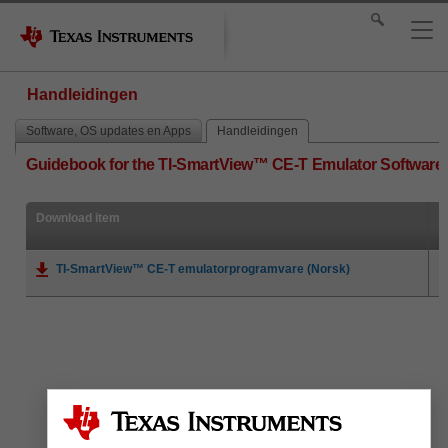
Handleidingen
Software, OS updates en Apps
Handleidingen
Guidebook for the TI-SmartView™ CE-T Emulator Software 
Download item
TI-SmartView™ CE-T emulatorprogramvare (Norsk)