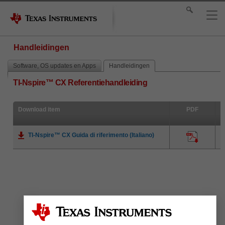
Handleidingen
Software, OS updates en Apps
Handleidingen
TI-Nspire™ CX Referentiehandleiding
Download item
PDF
TI-Nspire™ CX Guida di riferimento (Italiano)